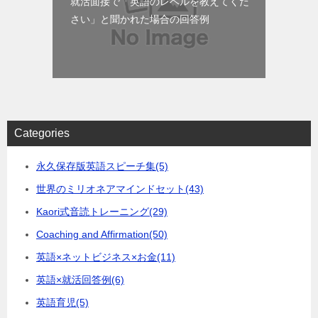
就活面接で「英語のレベルを教えてくだ
さい」と聞かれた場合の回答例
Categories
永久保存版英語スピーチ集
(5)
世界のミリオネアマインドセット
(43)
Kaori式音読トレーニング
(29)
Coaching and Affirmation
(50)
英語×ネットビジネス×お金
(11)
英語×就活回答例
(6)
英語育児
(5)