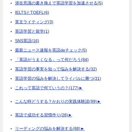
潜在意識の書き換えで英語学習を加速させる
(5)
IELTSとTOEFL
(6)
英文ライティング
(3)
英語学習と留学
(1)
SNS英語
(16)
最新ニュース速報を英語deチェック
(5)
「英語がうまくなる」って何だろう
(84)
英語学習の事実を知って悩みを解決する
(32)
英語学習の悩みを解決してライバルに勝つ
(31)
これって英語で何ていうの？
(177)
►
こんな時どうする？かおりの実践体験談
(99)
►
英語で成功する習慣作り
(28)
►
リーディングの悩みを解決する
(88)
►