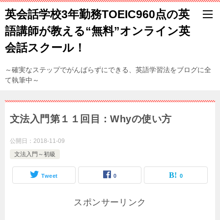
英会話学校3年勤務TOEIC960点の英
語講師が教える“無料”オンライン英
会話スクール！
～確実なステップでがんばらずにできる、英語学習法をブログに全
て執筆中～
文法入門第１１回目：Whyの使い方
公開日：
2018-11-09
文法入門～初級
Tweet
0
0
スポンサーリンク