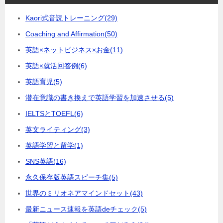
Kaori式音読トレーニング
(29)
Coaching and Affirmation
(50)
英語×ネットビジネス×お金
(11)
英語×就活回答例
(6)
英語育児
(5)
潜在意識の書き換えで英語学習を加速させる
(5)
IELTSとTOEFL
(6)
英文ライティング
(3)
英語学習と留学
(1)
SNS英語
(16)
永久保存版英語スピーチ集
(5)
世界のミリオネアマインドセット
(43)
最新ニュース速報を英語deチェック
(5)