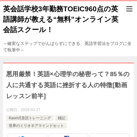
英会話学校3年勤務TOEIC960点の英
語講師が教える“無料”オンライン英
会話スクール！
～確実なステップでがんばらずにできる、英語学習法をブログに全
て執筆中～
悪用厳禁！英語×心理学の秘密って？85％の
人に共通する英語に挫折する人の特徴[動画
レッスン前半]
公開日：
2019-03-27
Kaori式音読トレーニング
雑記
世界のミリオネアマインドセット