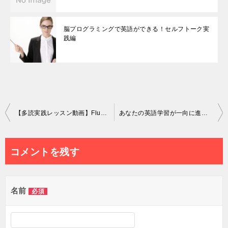
脳プログラミングで英語ができる！セルフトーク実
践編
投
【多読実践レッスン動画】Fluent Forever(脳が認める外国語勉強法 Gabriel Wyner著）を英語で読む方法を10分間実践することでわかること体験記
あなたの英語学習が一向に進まないのは、○○という愛され欲求に気がついていないから？30分でできる、一番簡単な英語学習を加速させる改善策
稿
ナ
コメントを残す
ビ
ゲ
名前
必須
ー
シ