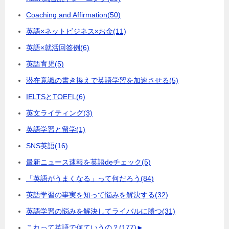
Coaching and Affirmation
(50)
英語×ネットビジネス×お金
(11)
英語×就活回答例
(6)
英語育児
(5)
潜在意識の書き換えで英語学習を加速させる
(5)
IELTSとTOEFL
(6)
英文ライティング
(3)
英語学習と留学
(1)
SNS英語
(16)
最新ニュース速報を英語deチェック
(5)
「英語がうまくなる」って何だろう
(84)
英語学習の事実を知って悩みを解決する
(32)
英語学習の悩みを解決してライバルに勝つ
(31)
これって英語で何ていうの？
(177)
►