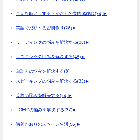
こんな時どうする？かおりの実践体験談
(99)
►
英語で成功する習慣作り
(28)
►
リーディングの悩みを解決する
(88)
►
リスニングの悩みを解決する
(48)
►
単語力の悩みを解決する
(8)
スピーキングの悩みを解決する
(35)
►
英検の悩みを解決する
(39)
►
TOEICの悩みを解決する
(27)
►
講師かおりのスペイン生活
(96)
►