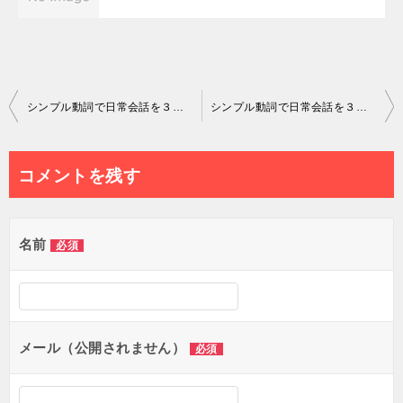
投
シンプル動詞で日常会話を３か月以内にマスター第１０回目：中学生までに習った動詞でしゃべれるようになるシリーズ（feel）
シンプル動詞で日常会話を３か月以内にマスター第１２回目：中学生までに習った動詞でしゃべれるようになるシリーズ（hear）
稿
ナ
コメントを残す
ビ
ゲ
名前
必須
ー
シ
ョ
メール（公開されません）
必須
ン