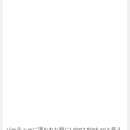
パーティーに誘われた時にI don’t think soと答え