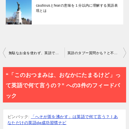
cautiousとfearの意味を１分以内に理解する英語表
現とは
投
無駄なお金を使わず、英語で人生成功している自分と確実に出会う方法
英語のタブー質問かも？と不安な時にワンクッション置ける日本語的フレーズ
稿
ナ
“「このおつまみは、おなかにたまるけど」っ
ビ
て英語で何て言うの？” への3件のフィードバ
ゲ
ック
ー
シ
ピンバック:
「へそが茶を沸かす」は英語で何て言う？ | あ
なただけの英語de成功習慣ナビ
ョ