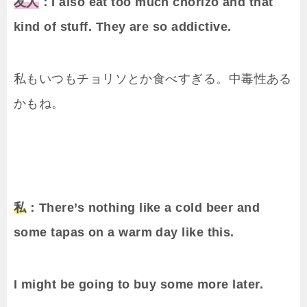
友人
：I also eat too much chorizo and that
kind of stuff. They are so addictive.
私もいつもチョリソとか食べすぎる。中毒性ある
かもね。
私
：There’s nothing like a cold beer and
some tapas on a warm day like this.
I might be going to buy some more later.