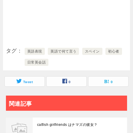
タグ
英語表現
英語で何て言う
スペイン
初心者
日常英会話
Tweet
0
0
関連記事
catfish girlfriends はナマズの彼女？