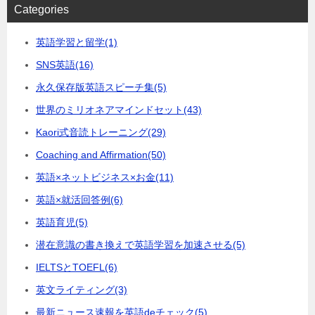
Categories
英語学習と留学
(1)
SNS英語
(16)
永久保存版英語スピーチ集
(5)
世界のミリオネアマインドセット
(43)
Kaori式音読トレーニング
(29)
Coaching and Affirmation
(50)
英語×ネットビジネス×お金
(11)
英語×就活回答例
(6)
英語育児
(5)
潜在意識の書き換えで英語学習を加速させる
(5)
IELTSとTOEFL
(6)
英文ライティング
(3)
最新ニュース速報を英語deチェック
(5)