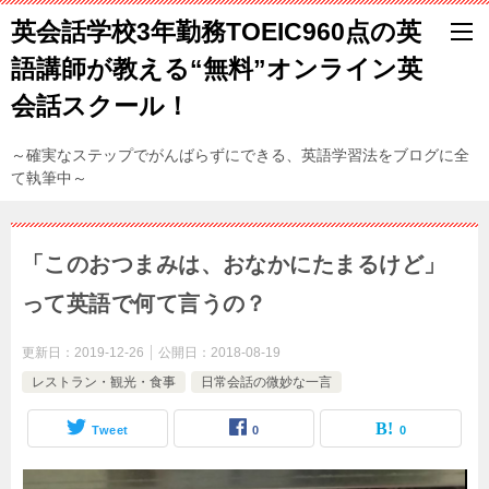
英会話学校3年勤務TOEIC960点の英
語講師が教える“無料”オンライン英
会話スクール！
～確実なステップでがんばらずにできる、英語学習法をブログに全
て執筆中～
「このおつまみは、おなかにたまるけど」
って英語で何て言うの？
更新日：
2019-12-26
公開日：
2018-08-19
レストラン・観光・食事
日常会話の微妙な一言
Tweet
0
0