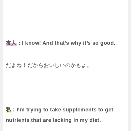
友人
：I know! And that’s why it’s so good.
だよね！だからおいしいのかもよ。
私
：I’m trying to take supplements to get
nutrients that are lacking in my diet.