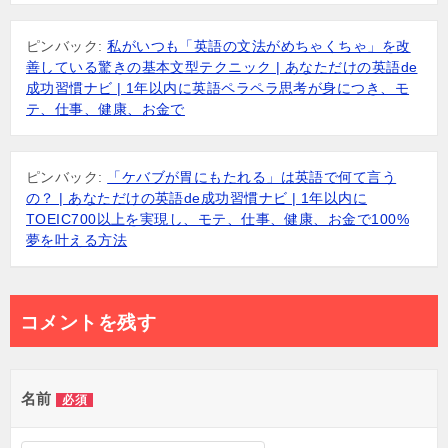
ン
ピンバック:
私がいつも「英語の文法がめちゃくちゃ」を改
善している驚きの基本文型テクニック | あなただけの英語de
成功習慣ナビ | 1年以内に英語ペラペラ思考が身につき、モ
テ、仕事、健康、お金で
ピンバック:
「ケバブが胃にもたれる」は英語で何て言う
の？ | あなただけの英語de成功習慣ナビ | 1年以内に
TOEIC700以上を実現し、モテ、仕事、健康、お金で100%
夢を叶える方法
コメントを残す
名前
必須