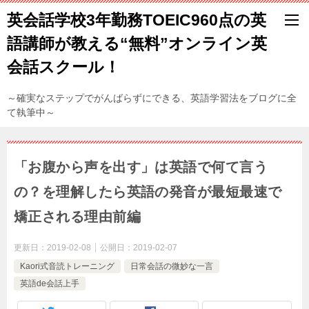
英会話学校3年勤務TOEIC960点の英
語講師が教える“無料”オンライン英
会話スクール！
～確実なステップでがんばらずにできる、英語学習法をブログに全
て執筆中～
「お腹から声を出す」は英語で何て言う
の？を理解したら英語の発音が最短最速で
矯正される理由前編
更新日：
2019-02-08
公開日：
2019-02-07
Kaori式音読トレーニング
日常会話の微妙な一言
英語de会話上手