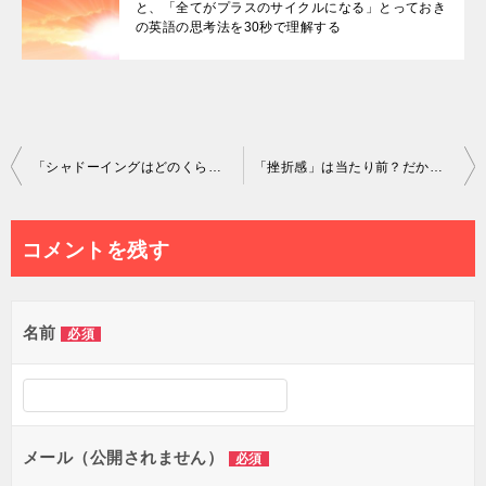
と、「全てがプラスのサイクルになる」とっておき
の英語の思考法を30秒で理解する
投
「シャドーイングはどのくらいすればいいのですか？」という質問に対しての回答。○○の感覚が身につけば英語脳⇒ネイティブ英語が実現！
「挫折感」は当たり前？だからこそ大切な英語学習挫折つぶし対策動画講座[前編]
稿
ナ
コメントを残す
ビ
ゲ
名前
必須
ー
シ
ョ
メール（公開されません）
必須
ン