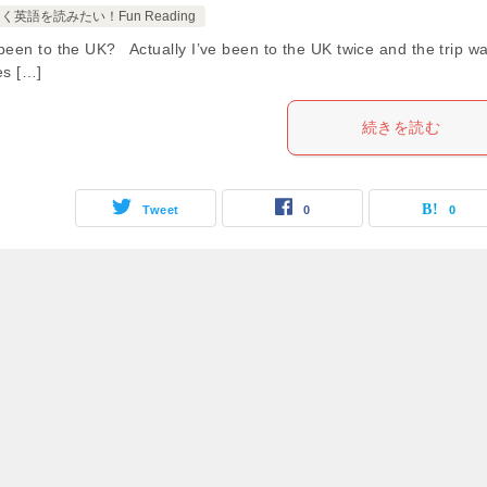
英語を読みたい！Fun Reading
en to the UK? Actually I’ve been to the UK twice and the trip w
es […]
続きを読む
Tweet
0
0