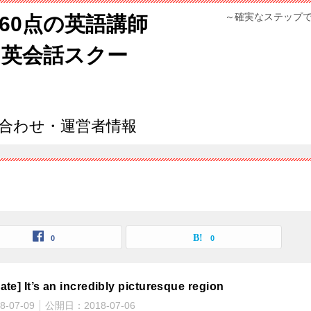
～確実なステップ
960点の英語講師
ン英会話スクー
合わせ・運営者情報
0
0
ate] It’s an incredibly picturesque region
8-07-09
公開日：
2018-07-06