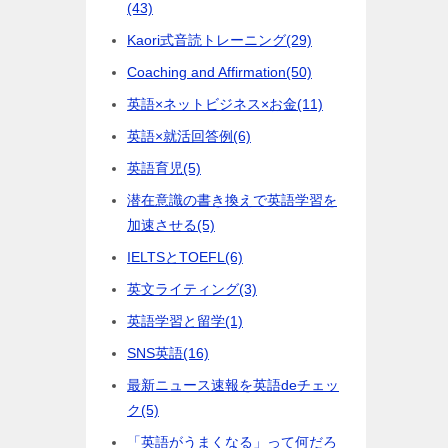
(43)
Kaori式音読トレーニング
(29)
Coaching and Affirmation
(50)
英語×ネットビジネス×お金
(11)
英語×就活回答例
(6)
英語育児
(5)
潜在意識の書き換えで英語学習を
加速させる
(5)
IELTSとTOEFL
(6)
英文ライティング
(3)
英語学習と留学
(1)
SNS英語
(16)
最新ニュース速報を英語deチェッ
ク
(5)
「英語がうまくなる」って何だろ