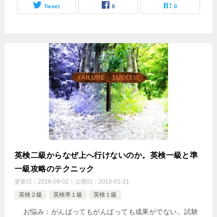
Tweet
0
0
英検二級からなぜ上へ行けないのか。英検一級と準
一級攻略のテクニック
更新日：
2018-09-02
公開日：
2018-01-21
英検２級
英検準１級
英検１級
お悩み：がんばってもがんばっても成果がでない。試験