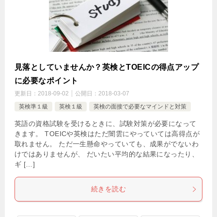
見落としていませんか？英検とTOEICの得点アップ
に必要なポイント
更新日：
2018-09-02
公開日：
2018-03-07
英検準１級
英検１級
英検の面接で必要なマインドと対策
英語の資格試験を受けるときに、試験対策が必要になって
きます。 TOEICや英検はただ闇雲にやっていては高得点が
取れません。 ただ一生懸命やっていても、成果がでないわ
けではありませんが、 だいたい平均的な結果になったり、
ギ […]
続きを読む