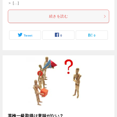
＞ […]
続きを読む
Tweet
0
0
英検一級取得は意味がない？