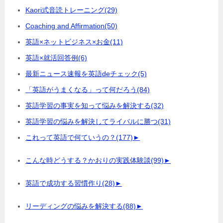
Kaori式音読トレーニング
(29)
Coaching and Affirmation
(50)
英語×ネットビジネス×お金
(11)
英語×就活回答例
(6)
最新ニュース速報を英語deチェック
(5)
「英語がうまくなる」って何だろう
(84)
英語学習の事実を知って悩みを解決する
(32)
英語学習の悩みを解決してライバルに勝つ
(31)
これって英語で何ていうの？
(177)
►
こんな時どうする？かおりの実践体験談
(99)
►
英語で成功する習慣作り
(28)
►
リーディングの悩みを解決する
(88)
►