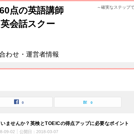
～確実なステップ
960点の英語講師
ン英会話スクー
合わせ・運営者情報
0
0
いませんか？英検とTOEICの得点アップに必要なポイント
8-09-02
公開日：
2018-03-07