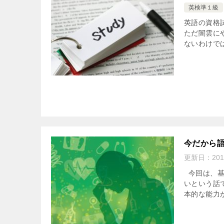
英検準１級
英語の資格
ただ闇雲に
ないわけでは
今だから
更新日：
201
今回は、基
いという話
本的な能力が