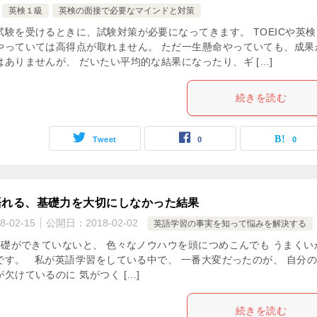
英検１級
英検の面接で必要なマインドと対策
試験を受けるときに、試験対策が必要になってきます。 TOEICや英検
やっていては高得点が取れません。 ただ一生懸命やっていても、成果
ありませんが、 だいたい平均的な結果になったり、ギ […]
続きを読む
Tweet
0
0
語れる、基礎力を大切にしなかった結果
8-02-15
公開日：
2018-02-02
英語学習の事実を知って悩みを解決する
礎ができていないと、 色々なノウハウを頭につめこんでも うまくい
です。 私が英語学習をしている中で、 一番大変だったのが、 自分
欠けているのに 気がつく […]
続きを読む