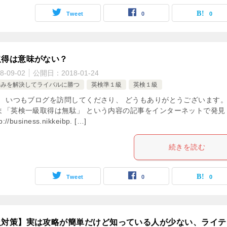
Tweet
0
0
取得は意味がない？
8-09-02
公開日：
2018-01-24
悩みを解決してライバルに勝つ
英検準１級
英検１級
！ いつもブログを訪問してくださり、 どうもありがとうございます。
ま「英検一級取得は無駄」 という内容の記事をインターネットで発見
//business.nikkeibp. […]
続きを読む
Tweet
0
0
級対策】実は攻略が簡単だけど知っている人が少ない、ライテ