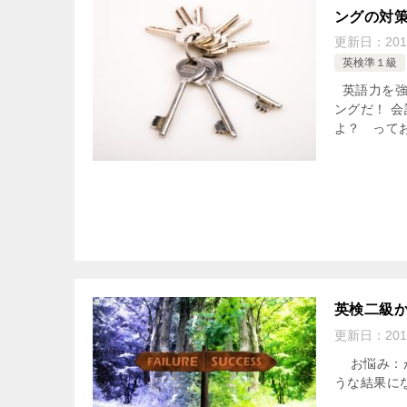
ングの対
更新日：
201
英検準１級
英語力を強
ングだ！ 
よ？ ってお
英検二級
更新日：
201
お悩み：が
うな結果にな