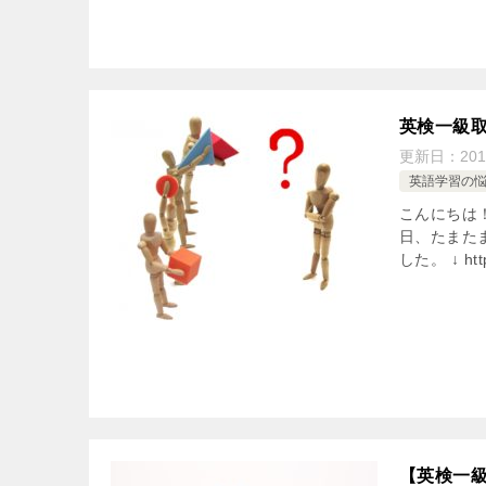
英検一級
更新日：
201
英語学習の
こんにちは
日、たまた
した。 ↓ http:
【英検一