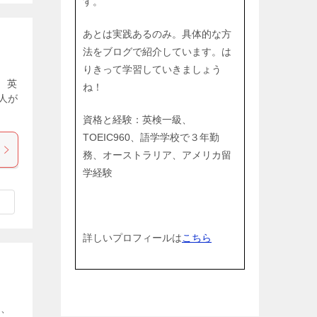
す。
あとは実践あるのみ。具体的な方
法をブログで紹介しています。は
りきって学習していきましょう
 英
ね！
人が
資格と経験：英検一級、
TOEIC960、語学学校で３年勤
務、オーストラリア、アメリカ留
学経験
詳しいプロフィールは
こちら
て、