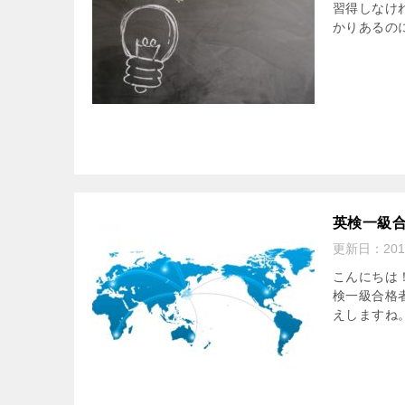
習得しなけ
かりあるの
英検一級
更新日：
201
こんにちは
検一級合格
えしますね