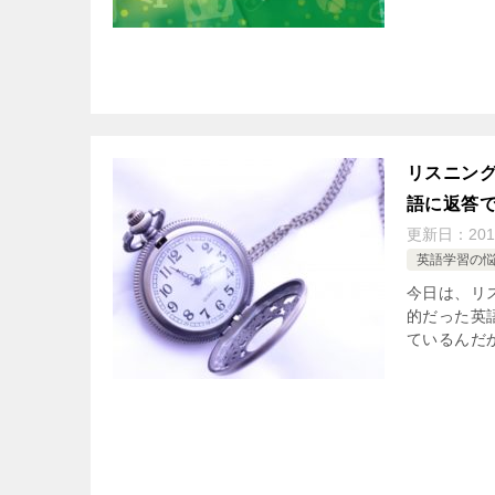
リスニン
語に返答
更新日：
201
英語学習の
今日は、リ
的だった英
ているんだか