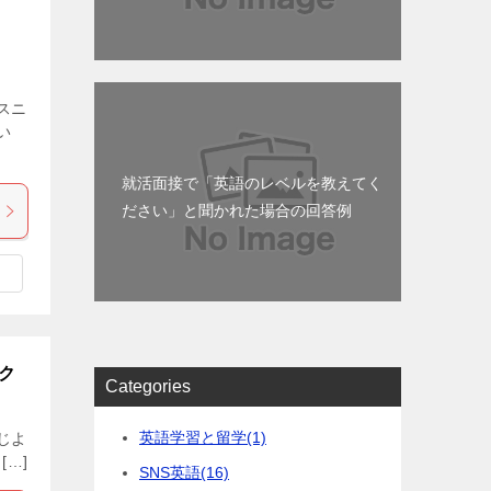
スニ
い
就活面接で「英語のレベルを教えてく
ださい」と聞かれた場合の回答例
ク
Categories
英語学習と留学
(1)
じよ
…]
SNS英語
(16)