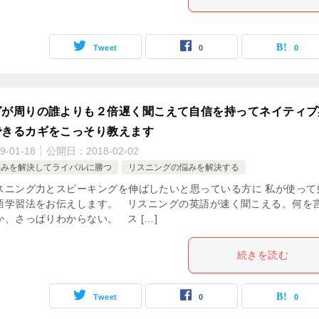
Tweet
0
0
グが周りの誰よりも２倍遅く聞こえて自信を持ってネイティブ
できるカギをこっそり教えます
9-01-18
公開日：
2018-02-02
悩みを解決してライバルに勝つ
リスニングの悩みを解決する
スニング力とスピーキングを伸ばしたいと思っている方に 私が使って
語学習法をお伝えします。 リスニングの英語が速く聞こえる。何を
、さっぱりわからない。 ス […]
続きを読む
Tweet
0
0