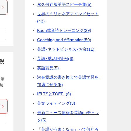
永久保存版英語スピーチ集
(5)
世界のミリオネアマインドセット
(43)
Kaori式音読トレーニング
(29)
Coaching and Affirmation
(50)
英語×ネットビジネス×お金
(11)
英語×就活回答例
(6)
説
英語育児
(5)
潜在意識の書き換えで英語学習を
、筆
加速させる
(5)
短
IELTSとTOEFL
(6)
英文ライティング
(3)
最新ニュース速報を英語deチェッ
ク
(5)
「英語がうまくなる」って何だろ