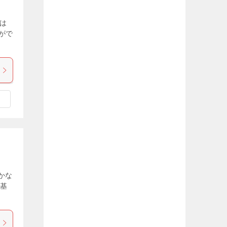
は
がで
かな
の基