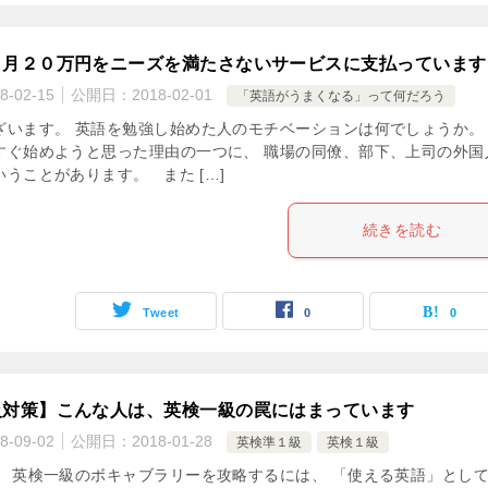
、月２０万円をニーズを満たさないサービスに支払っています
8-02-15
公開日：
2018-02-01
「英語がうまくなる」って何だろう
ざいます。 英語を勉強し始めた人のモチベーションは何でしょうか。
すぐ始めようと思った理由の一つに、 職場の同僚、部下、上司の外国
うことがあります。 また […]
続きを読む
Tweet
0
0
級対策】こんな人は、英検一級の罠にはまっています
8-09-02
公開日：
2018-01-28
英検準１級
英検１級
！ 英検一級のボキャブラリーを攻略するには、 「使える英語」とし