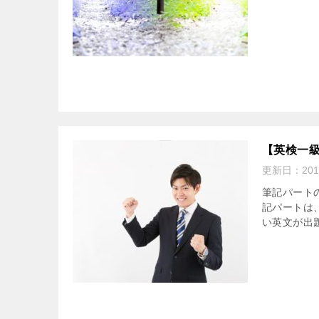
【英検一
更新日：
201
筆記パート
記パートは
い英文が出題