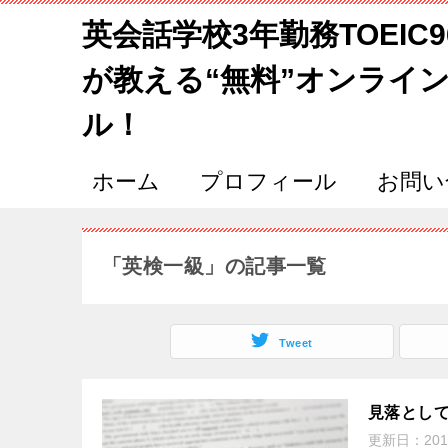
英会話学校3年勤務TOEIC
が教える“無料”オンライ
ル！
ホーム
プロフィール
お問い
「英検一級」の記事一覧
Tweet
見落として
更新日：
201