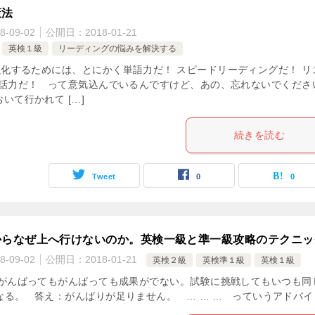
策法
8-09-02
公開日：
2018-01-21
英検１級
リーディングの悩みを解決する
化するためには、とにかく単語力だ！ スピードリーディングだ！ リ
会話力だ！ って意気込んでいるんですけど、あの、忘れないでくださ
いて行かれて […]
続きを読む
Tweet
0
0
からなぜ上へ行けないのか。英検一級と準一級攻略のテクニッ
8-09-02
公開日：
2018-01-21
英検２級
英検準１級
英検１級
んばってもがんばっても成果がでない。試験に挑戦してもいつも同
る。 答え：がんばりが足りません。 … … … っていうアドバイ [