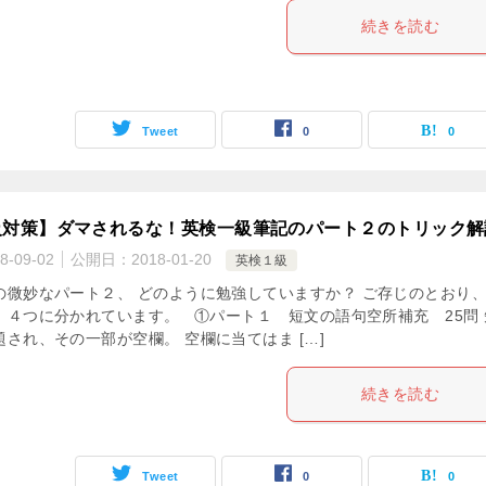
続きを読む
Tweet
0
0
級対策】ダマされるな！英検一級筆記のパート２のトリック解
8-09-02
公開日：
2018-01-20
英検１級
の微妙なパート２、 どのように勉強していますか？ ご存じのとおり
、４つに分かれています。 ①パート１ 短文の語句空所補充 25問 
され、その一部が空欄。 空欄に当てはま […]
続きを読む
Tweet
0
0