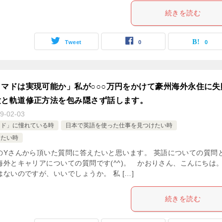
続きを読む
Tweet
0
0
マドは実現可能か」私が○○○万円をかけて豪州海外永住に失
験と軌道修正方法を包み隠さず話します。
9-02-03
マド」に憧れている時
日本で英語を使った仕事を見つけたい時
したい時
のYさんから頂いた質問に答えたいと思います。 英語についての質問
海外とキャリアについての質問です(^^)。 かおりさん、こんにちは。
ないのですが、いいでしょうか。 私 […]
続きを読む