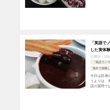
「英語でノ
した実体
公開日：
201
「英語でノ
海外で就職
今日は読者
うよりは、
語の質問では