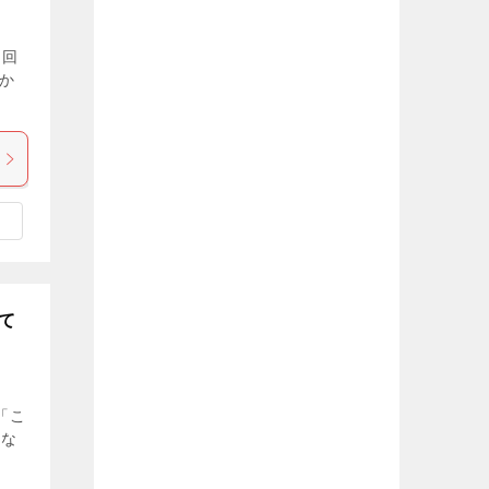
６回
か
て
「こ
にな