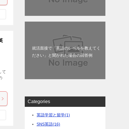
英
就活面接で「英語のレベルを教えてく
ださい」と聞かれた場合の回答例
して
の
Categories
英語学習と留学
(1)
SNS英語
(16)