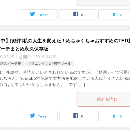
Tweet
0
0
中】[好評]私の人生を変えた！めちゃくちゃおすすめのTED
ピーチまとめ永久保存版
9-02-25
公開日：
2019-01-28
英語スピーチ集
リスニング力UP無料ツール
は、多読や、音読がいいと言われているのですが、「動画」って活用
もちろん、Youtubeで英語学習方法を配信している人はたくさんいる
習にはとてもいいかもしれません。 です […]
続きを読む
Tweet
0
0