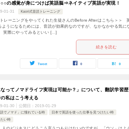
。○○の感覚が身につけば英語脳⇒ネイティブ英語が実現！
9-01-31
Kaori式音読トレーニング
音読トレーニングをやってくれた生徒さんのBefore Afterはこちら＞＞ 
るようになるためには、音読が効果的なのですが、なかなかやる気に
 実際にやってみるといい […]
続きを読む
Tweet
0
0
になってノマドライフ実現は可能か？」について、翻訳学習歴
者の私はこう考える
9-01-30
公開日：
2019-01-29
語でノマド」に憧れている時
日本で英語を使った仕事を見つけたい時
したい時
、人のビジネスにどうこう言うつもりはないのですが、「ウソ」はよ