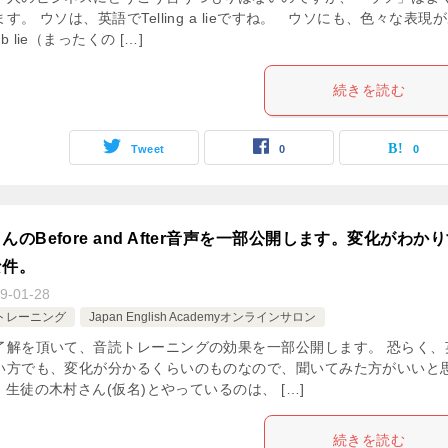
す。 ウソは、英語でTelling a lieですね。 ウソにも、色々な表現
b lie（まったくの […]
続きを読む
Tweet
0
0
のBefore and After音声を一部公開します。変化がわか
な件。
9-01-28
読トレーニング
Japan English Academyオンラインサロン
了解を頂いて、音読トレーニングの効果を一部公開します。 恐らく、
い方でも、変化が分かるくらいのものなので、聞いてみた方がいいと
生徒の木村さん(仮名)とやっているのは、 […]
続きを読む