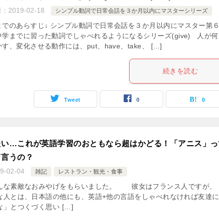
日：
2019-02-18
シンプル動詞で日常会話を３か月以内にマスターシリーズ
までのあらすじ↓ シンプル動詞で日常会話を３か月以内にマスター第
中学までに習った動詞でしゃべれるようになるシリーズ(give) 人が何
す、変化させる動作には、put、have、take、 […]
続きを読む
Tweet
0
0
たい…これが英語学習のおともなら超はかどる！「アニス」っ
て言うの？
9-02-04
雑記
レストラン・観光・食事
んな素敵なおみやげをもらいました。 彼女はフランス人ですが、
な人とは、日本語の他にも、英語+他の言語をしゃべれなければ友達
」とつくづく思い […]