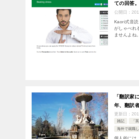
ての回答
公開日：
201
Kaori式
がしゃべれ
ませんよね。
「翻訳家
年、翻訳
更新日：
201
雑記
「英
海外で就職
個人的には