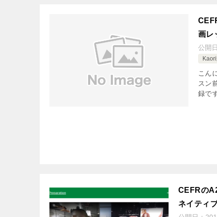
CE
画レ
公開
Kao
こんに
スン
録です
CEFRの
ネイティ