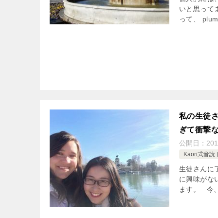
いと思ってま
って、 plum
私の生徒さん
ぎて衝撃
公開日：
201
Kaori式音
生徒さんに
に興味がな
ます。 今、