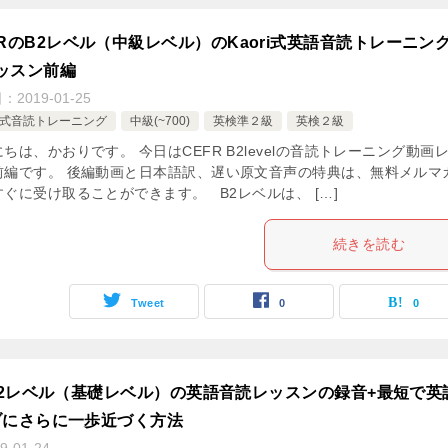
FRのB2レベル（中級レベル）のKaori式英語音読トレーニン
ッスン前編
日：
2019-01-25
ri式音読トレーニング
中級(~700)
英検準２級
英検２級
ちは、かおりです。 今日はCEFR B2levelの音読トレーニング動画
前編です。 後編動画と日本語訳、遅い原文音声の特典は、無料メルマ
ぐに受け取ることができます。 B2レベルは、 […]
続きを読む
Tweet
0
0
A2レベル（基礎レベル）の英語音読レッスンの録音+最短で英
ブにさらに一歩近づく方法