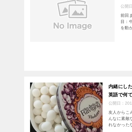
公開
前回
目：
を動か
内緒にし
英語で何
公開日：
201
友人からこ
んなに素敵
れなかったな