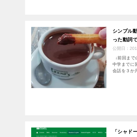
シンプル
った動詞で
公開日：
201
↓前回まで
中学までに習
会話を３か月
「シャド