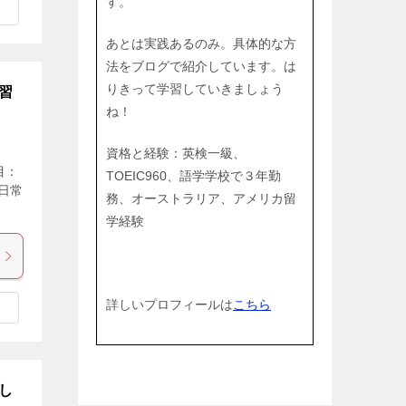
す。
あとは実践あるのみ。具体的な方
法をブログで紹介しています。は
りきって学習していきましょう
習
ね！
資格と経験：英検一級、
目：
TOEIC960、語学学校で３年勤
で日常
務、オーストラリア、アメリカ留
学経験
詳しいプロフィールは
こちら
し