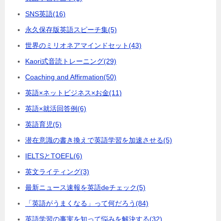
SNS英語
(16)
永久保存版英語スピーチ集
(5)
世界のミリオネアマインドセット
(43)
Kaori式音読トレーニング
(29)
Coaching and Affirmation
(50)
英語×ネットビジネス×お金
(11)
英語×就活回答例
(6)
英語育児
(5)
潜在意識の書き換えで英語学習を加速させる
(5)
IELTSとTOEFL
(6)
英文ライティング
(3)
最新ニュース速報を英語deチェック
(5)
「英語がうまくなる」って何だろう
(84)
英語学習の事実を知って悩みを解決する
(32)