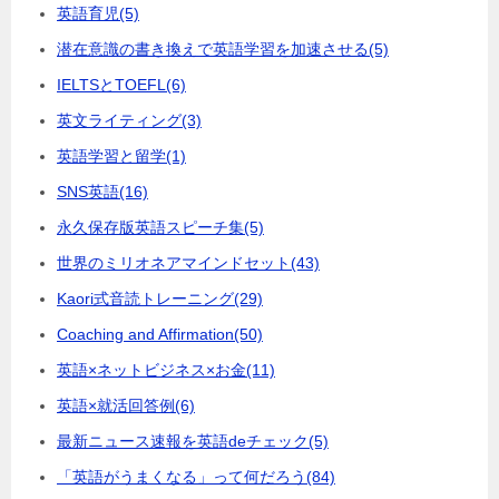
英語育児
(5)
潜在意識の書き換えで英語学習を加速させる
(5)
IELTSとTOEFL
(6)
英文ライティング
(3)
英語学習と留学
(1)
SNS英語
(16)
永久保存版英語スピーチ集
(5)
世界のミリオネアマインドセット
(43)
Kaori式音読トレーニング
(29)
Coaching and Affirmation
(50)
英語×ネットビジネス×お金
(11)
英語×就活回答例
(6)
最新ニュース速報を英語deチェック
(5)
「英語がうまくなる」って何だろう
(84)