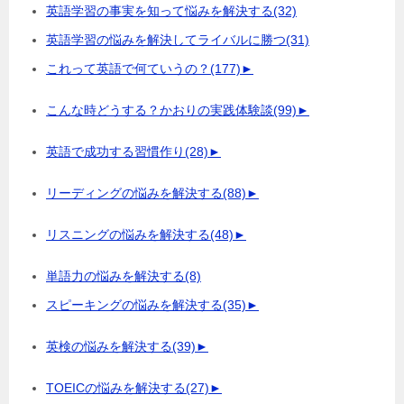
英語学習の事実を知って悩みを解決する
(32)
英語学習の悩みを解決してライバルに勝つ
(31)
これって英語で何ていうの？
(177)
►
こんな時どうする？かおりの実践体験談
(99)
►
英語で成功する習慣作り
(28)
►
リーディングの悩みを解決する
(88)
►
リスニングの悩みを解決する
(48)
►
単語力の悩みを解決する
(8)
スピーキングの悩みを解決する
(35)
►
英検の悩みを解決する
(39)
►
TOEICの悩みを解決する
(27)
►