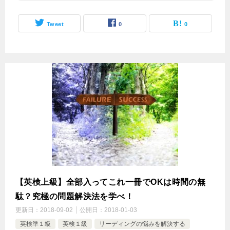
Tweet
0
0
【英検上級】全部入ってこれ一冊でOKは時間の無
駄？究極の問題解決法を学べ！
更新日：
2018-09-02
公開日：
2018-01-03
英検準１級
英検１級
リーディングの悩みを解決する