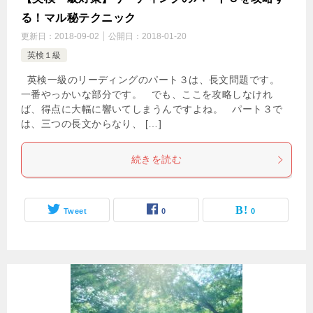
る！マル秘テクニック
更新日：
2018-09-02
公開日：
2018-01-20
英検１級
英検一級のリーディングのパート３は、長文問題です。
一番やっかいな部分です。 でも、ここを攻略しなけれ
ば、得点に大幅に響いてしまうんですよね。 パート３で
は、三つの長文からなり、 […]
続きを読む
Tweet
0
0