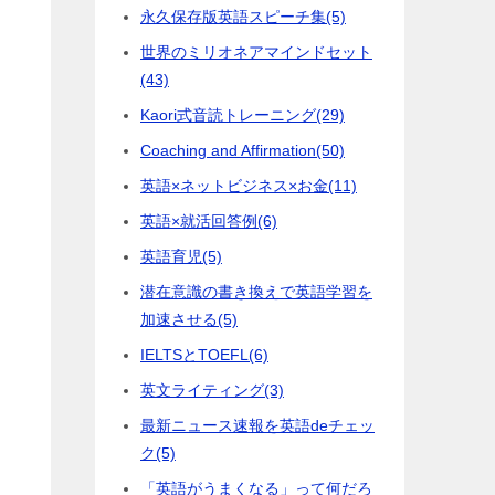
永久保存版英語スピーチ集
(5)
世界のミリオネアマインドセット
(43)
Kaori式音読トレーニング
(29)
Coaching and Affirmation
(50)
英語×ネットビジネス×お金
(11)
英語×就活回答例
(6)
英語育児
(5)
潜在意識の書き換えで英語学習を
加速させる
(5)
に
IELTSとTOEFL
(6)
英文ライティング
(3)
最新ニュース速報を英語deチェッ
ク
(5)
ら
「英語がうまくなる」って何だろ