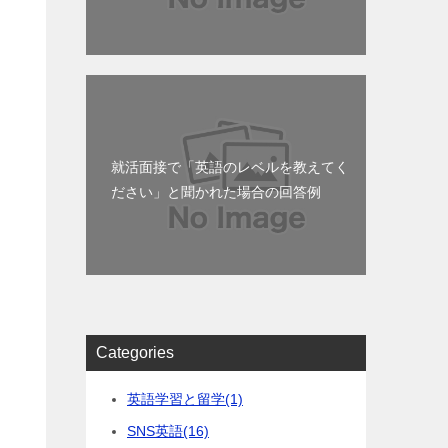
就活面接で「英語のレベルを教えてく
ださい」と聞かれた場合の回答例
う
Categories
英語学習と留学
(1)
SNS英語
(16)