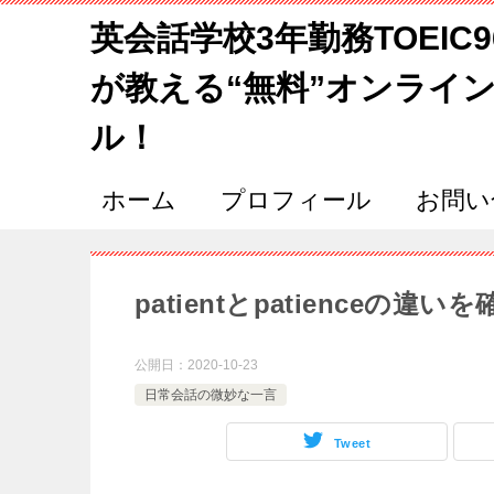
英会話学校3年勤務TOEIC
が教える“無料”オンライ
ル！
ホーム
プロフィール
お問い
patientとpatienceの違
公開日：
2020-10-23
日常会話の微妙な一言
Tweet