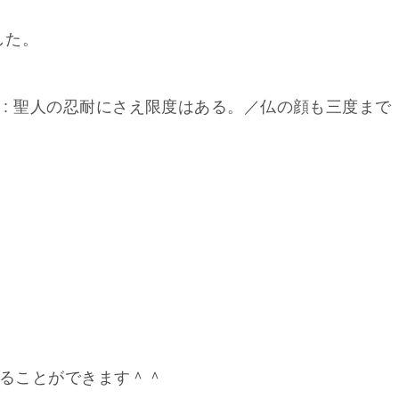
した。
 has limits. : 聖人の忍耐にさえ限度はある。／仏の顔も三度まで
。
て覚えることができます＾＾