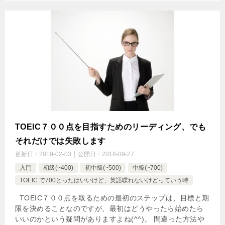
TOEIC７００点を目指すためのリーディング、でも
それだけでは失敗します
更新日：
2019-02-03
公開日：
2018-09-27
入門
初級(~400)
初中級(~500)
中級(~700)
TOEIC で700とったはいいけど、英語喋れないけどっていう時
TOEIC７００点を取るための最初のステップは、目標と期
限を決めることなのですが、最初はどうやったら始めたら
いいのかという疑問がありますよね(^^)。 間違った方法や