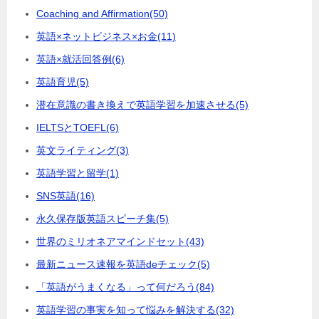
Coaching and Affirmation
(50)
英語×ネットビジネス×お金
(11)
英語×就活回答例
(6)
英語育児
(5)
潜在意識の書き換えで英語学習を加速させる
(5)
IELTSとTOEFL
(6)
英文ライティング
(3)
英語学習と留学
(1)
SNS英語
(16)
永久保存版英語スピーチ集
(5)
世界のミリオネアマインドセット
(43)
最新ニュース速報を英語deチェック
(5)
「英語がうまくなる」って何だろう
(84)
英語学習の事実を知って悩みを解決する
(32)