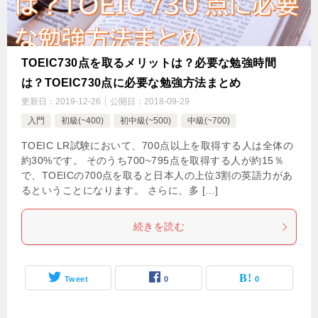
TOEIC730点を取るメリットは？必要な勉強時間
は？TOEIC730点に必要な勉強方法まとめ
更新日：
2019-12-26
公開日：
2018-09-29
入門
初級(~400)
初中級(~500)
中級(~700)
TOEIC LR試験において、700点以上を取得する人は全体の
約30%です。 そのうち700~795点を取得する人が約15％
で、TOEICの700点を取ると日本人の上位3割の英語力があ
るということになります。 さらに、多 […]
続きを読む
Tweet
0
0