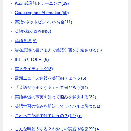
Kaori式音読トレーニング
(29)
Coaching and Affirmation
(50)
英語×ネットビジネス×お金
(11)
英語×就活回答例
(6)
英語育児
(5)
潜在意識の書き換えで英語学習を加速させる
(5)
IELTSとTOEFL
(6)
英文ライティング
(3)
最新ニュース速報を英語deチェック
(5)
「英語がうまくなる」って何だろう
(84)
英語学習の事実を知って悩みを解決する
(32)
英語学習の悩みを解決してライバルに勝つ
(31)
これって英語で何ていうの？
(177)
►
こんな時どうする？かおりの実践体験談
(99)
►