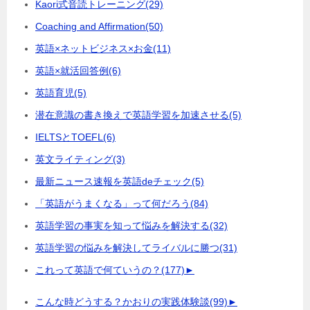
Kaori式音読トレーニング
(29)
Coaching and Affirmation
(50)
英語×ネットビジネス×お金
(11)
英語×就活回答例
(6)
英語育児
(5)
潜在意識の書き換えで英語学習を加速させる
(5)
IELTSとTOEFL
(6)
英文ライティング
(3)
最新ニュース速報を英語deチェック
(5)
「英語がうまくなる」って何だろう
(84)
英語学習の事実を知って悩みを解決する
(32)
英語学習の悩みを解決してライバルに勝つ
(31)
これって英語で何ていうの？
(177)
►
こんな時どうする？かおりの実践体験談
(99)
►