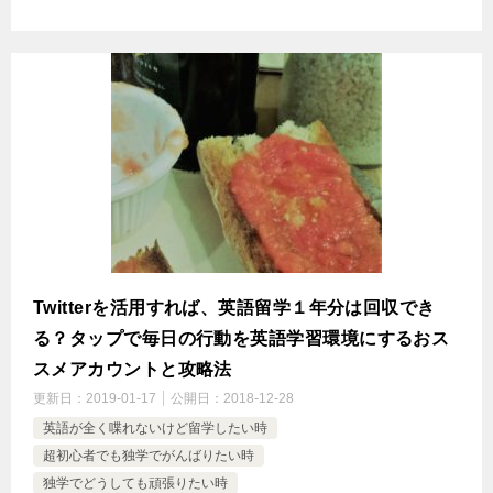
Twitterを活用すれば、英語留学１年分は回収でき
る？タップで毎日の行動を英語学習環境にするおス
スメアカウントと攻略法
更新日：
2019-01-17
公開日：
2018-12-28
英語が全く喋れないけど留学したい時
超初心者でも独学でがんばりたい時
独学でどうしても頑張りたい時