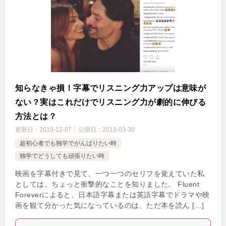
知らなきゃ損！字幕でリスニング力アップは意味が
ない？実はこれだけでリスニング力が劇的に伸びる
方法とは？
更新日：
2019-12-07
公開日：
2019-03-30
超初心者でも独学でがんばりたい時
独学でどうしても頑張りたい時
映画を字幕付きで見て、一つ一つのセリフを覚えていた私
としては、ちょっと衝撃的なことを知りました。 Fluent
Foreverによると、日本語字幕または英語字幕でドラマや映
画を観て分かった気になっているのは、ただ本を読ん […]