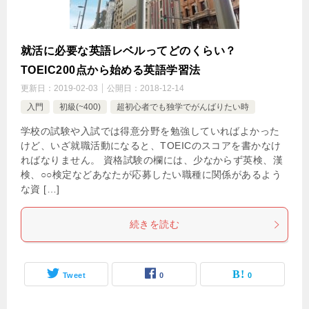
就活に必要な英語レベルってどのくらい？
TOEIC200点から始める英語学習法
更新日：
2019-02-03
公開日：
2018-12-14
入門
初級(~400)
超初心者でも独学でがんばりたい時
学校の試験や入試では得意分野を勉強していればよかった
けど、いざ就職活動になると、TOEICのスコアを書かなけ
ればなりません。 資格試験の欄には、少なからず英検、漢
検、○○検定などあなたが応募したい職種に関係があるよう
な資 […]
続きを読む
Tweet
0
0