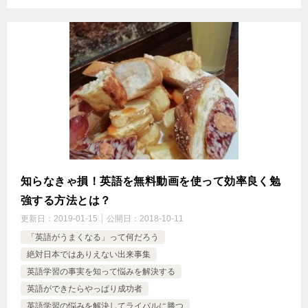
知らなきゃ損！英語を無料動画を使って効率良く勉
強する方法とは？
更新日：
2019-01-15
公開日：
2018-10-11
「英語がうまくなる」って何だろう
絶対日本ではありえない出来事集
英語学習の事実を知って悩みを解決する
英語ができたらやっぱり成功者
英語学習の悩みを解決してライバルに勝つ