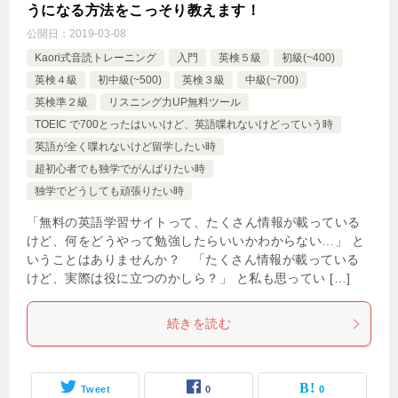
うになる方法をこっそり教えます！
公開日：
2019-03-08
Kaori式音読トレーニング
入門
英検５級
初級(~400)
英検４級
初中級(~500)
英検３級
中級(~700)
英検準２級
リスニング力UP無料ツール
TOEIC で700とったはいいけど、英語喋れないけどっていう時
英語が全く喋れないけど留学したい時
超初心者でも独学でがんばりたい時
独学でどうしても頑張りたい時
「無料の英語学習サイトって、たくさん情報が載っている
けど、何をどうやって勉強したらいいかわからない…」 と
いうことはありませんか？ 「たくさん情報が載っている
けど、実際は役に立つのかしら？」 と私も思ってい […]
続きを読む
Tweet
0
0