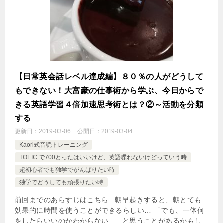
【日常英会話レベル達成編】８０％の人がどうして
もできない！大富豪の仕事術から学ぶ、今日からで
きる英語学習４倍加速思考術とは？②～活動を分類
する
更新日：
2019-03-06
公開日：
2019-03-04
Kaori式音読トレーニング
TOEIC で700とったはいいけど、英語喋れないけどっていう時
超初心者でも独学でがんばりたい時
独学でどうしても頑張りたい時
前回までのあらすじはこちら 朝早起きすると、朝とても
効果的に時間を使うことができるらしい… 「でも、一体何
をしたらいいのかわからない」 と思うことがあるかもし