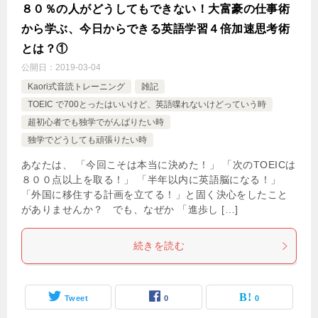
８０％の人がどうしてもできない！大富豪の仕事術
から学ぶ、今日からできる英語学習４倍加速思考術
とは？①
公開日：
2019-03-04
Kaori式音読トレーニング
雑記
TOEIC で700とったはいいけど、英語喋れないけどっていう時
超初心者でも独学でがんばりたい時
独学でどうしても頑張りたい時
あなたは、 「今回こそは本当に決めた！」 「次のTOEICは
８００点以上を取る！」 「半年以内に英語脳になる！」
「外国に移住する計画を立てる！」と固く決心をしたこと
がありませんか？ でも、なぜか 「進歩し […]
続きを読む
Tweet
0
0