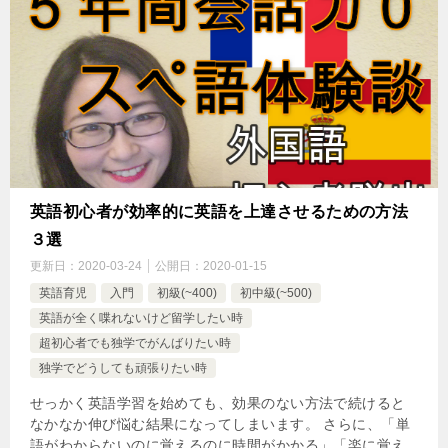
英語初心者が効率的に英語を上達させるための方法
３選
更新日：
2020-03-24
公開日：
2020-01-15
英語育児
入門
初級(~400)
初中級(~500)
英語が全く喋れないけど留学したい時
超初心者でも独学でがんばりたい時
独学でどうしても頑張りたい時
せっかく英語学習を始めても、効果のない方法で続けると
なかなか伸び悩む結果になってしまいます。 さらに、「単
語がわからないのに覚えるのに時間がかかる」「楽に覚え