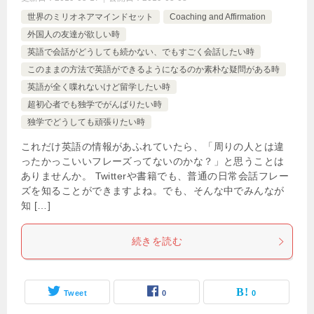
世界のミリオネアマインドセット
Coaching and Affirmation
外国人の友達が欲しい時
英語で会話がどうしても続かない、でもすごく会話したい時
このままの方法で英語ができるようになるのか素朴な疑問がある時
英語が全く喋れないけど留学したい時
超初心者でも独学でがんばりたい時
独学でどうしても頑張りたい時
これだけ英語の情報があふれていたら、「周りの人とは違
ったかっこいいフレーズってないのかな？」と思うことは
ありませんか。 Twitterや書籍でも、普通の日常会話フレー
ズを知ることができますよね。でも、そんな中でみんなが
知 […]
続きを読む
Tweet
0
0