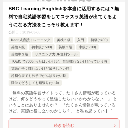
BBC Learning Enghlishを本当に活用するには？無
料で自宅英語学習をしてスラスラ英語が出てくるよ
うになる方法をこっそり教えます！
公開日：
2019-03-08
Kaori式音読トレーニング
英検５級
入門
初級(~400)
英検４級
初中級(~500)
英検３級
中級(~700)
英検準２級
リスニング力UP無料ツール
TOEIC で700とったはいいけど、英語喋れないけどっていう時
英語が全く喋れないけど留学したい時
超初心者でも独学でがんばりたい時
独学でどうしても頑張りたい時
「無料の英語学習サイトって、たくさん情報が載っている
けど、何をどうやって勉強したらいいかわからない…」 と
いうことはありませんか？ 「たくさん情報が載っている
けど、実際は役に立つのかしら？」 と私も思ってい […]
続きを読む