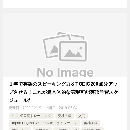
１年で英語のスピーキング力をTOEIC200点分アッ
プさせる！これが超具体的な実現可能英語学習スケ
ジュールだ！
更新日：
2019-12-19
公開日：
2019-05-04
Kaori式音読トレーニング
英検５級
入門
Japan English Academyオンラインサロン
英検４級