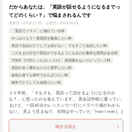
だからあなたは、「英語が話せるようになるまでっ
てどのくらい？」で悩まされるんです
更新日：
2019-12-03
公開日：
2019-09-01
「英語でノマド」に憧れている時
やっぱりもう一度英語を勉強したい時
英語で会話がどうしても続かない、でもすごく会話したい時
このままの方法で英語ができるようになるのか素朴な疑問がある時
TOEIC で700とったはいいけど、英語喋れないけどっていう時
英語が全く喋れないけど留学したい時
超初心者でも独学でがんばりたい時
独学でどうしても頑張りたい時
２０年前、「そもそも、英語って話せるようになるのか
な？」と思ったのを覚えています。 英会話学校に通ってい
るけど、一回45分のレッスンで一行にペラペラ感がわから
ない。 見よう見まねで、当時はやっていた「how I met […]
続きを読む