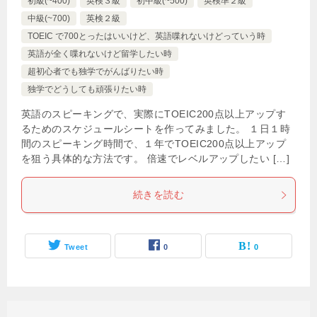
初級(~400)
英検３級
初中級(~500)
英検準２級
中級(~700)
英検２級
TOEIC で700とったはいいけど、英語喋れないけどっていう時
英語が全く喋れないけど留学したい時
超初心者でも独学でがんばりたい時
独学でどうしても頑張りたい時
英語のスピーキングで、実際にTOEIC200点以上アップす
るためのスケジュールシートを作ってみました。 １日１時
間のスピーキング時間で、１年でTOEIC200点以上アップ
を狙う具体的な方法です。 倍速でレベルアップしたい […]
続きを読む
Tweet
0
0