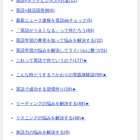
英語×ネットビジネス×お金
(11)
英語×就活回答例
(6)
最新ニュース速報を英語deチェック
(5)
「英語がうまくなる」って何だろう
(84)
英語学習の事実を知って悩みを解決する
(32)
英語学習の悩みを解決してライバルに勝つ
(31)
これって英語で何ていうの？
(177)
►
こんな時どうする？かおりの実践体験談
(99)
►
英語で成功する習慣作り
(28)
►
リーディングの悩みを解決する
(88)
►
リスニングの悩みを解決する
(48)
►
単語力の悩みを解決する
(8)