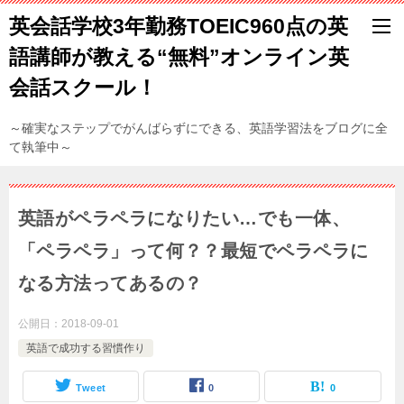
英会話学校3年勤務TOEIC960点の英
語講師が教える“無料”オンライン英
会話スクール！
～確実なステップでがんばらずにできる、英語学習法をブログに全
て執筆中～
英語がペラペラになりたい…でも一体、
「ペラペラ」って何？？最短でペラペラに
なる方法ってあるの？
公開日：
2018-09-01
英語で成功する習慣作り
Tweet
0
0