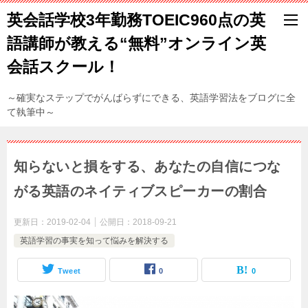
英会話学校3年勤務TOEIC960点の英
語講師が教える“無料”オンライン英
会話スクール！
～確実なステップでがんばらずにできる、英語学習法をブログに全
て執筆中～
知らないと損をする、あなたの自信につな
がる英語のネイティブスピーカーの割合
更新日：
2019-02-04
公開日：
2018-09-21
英語学習の事実を知って悩みを解決する
Tweet
0
0