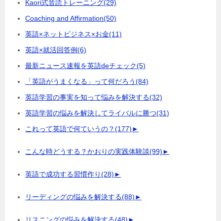
Kaori式音読トレーニング
(29)
Coaching and Affirmation
(50)
英語×ネットビジネス×お金
(11)
英語×就活回答例
(6)
最新ニュース速報を英語deチェック
(5)
「英語がうまくなる」って何だろう
(84)
英語学習の事実を知って悩みを解決する
(32)
英語学習の悩みを解決してライバルに勝つ
(31)
これって英語で何ていうの？
(177)
►
こんな時どうする？かおりの実践体験談
(99)
►
英語で成功する習慣作り
(28)
►
リーディングの悩みを解決する
(88)
►
リスニングの悩みを解決する
(48)
►