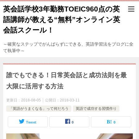
英会話学校3年勤務TOEIC960点の英
語講師が教える“無料”オンライン英
会話スクール！
～確実なステップでがんばらずにできる、英語学習法をブログに全
て執筆中～
誰でもできる！日常英会話と成功法則を最
大限に活用する方法
更新日：
2018-08-05
公開日：
2018-03-11
「英語がうまくなる」って何だろう
英語で成功する習慣作り
Tweet
0
0