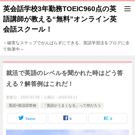
英会話学校3年勤務TOEIC960点の英
語講師が教える“無料”オンライン英
会話スクール！
～確実なステップでがんばらずにできる、英語学習法をブログに全
て執筆中～
就活で英語のレベルを聞かれた時はどう答
える？解答例はこれだ！
更新日：
2020-01-05
公開日：
2018-03-11
英語×就活回答例
「英語がうまくなる」って何だろう
Tweet
0
0