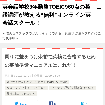
英会話学校3年勤務TOEIC960点の英
語講師が教える“無料”オンライン英
会話スクール！
～確実なステップでがんばらずにできる、英語学習法をブログに全
て執筆中～
周りに差をつけ余裕で英検に合格するため
の事前準備マニュアルはこれだ！
更新日：
2019-12-03
公開日：
2019-08-07
要注意！対策しないとリスニングUPしない行動
リスニングで挫折０って可能？
ネイティブ英語を聞き取りたい！
英検の悩みを解決する
Tweet
0
0