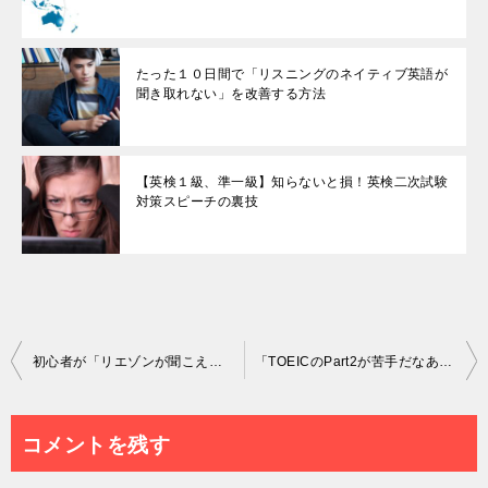
たった１０日間で「リスニングのネイティブ英語が
聞き取れない」を改善する方法
【英検１級、準一級】知らないと損！英検二次試験
対策スピーチの裏技
投
初心者が「リエゾンが聞こえない」を解決するのに役立った英語のレベルアップ対策
「TOEICのPart2が苦手だなあ」を最速で克服するための基本テクニックチェック項目１２選
稿
ナ
コメントを残す
ビ