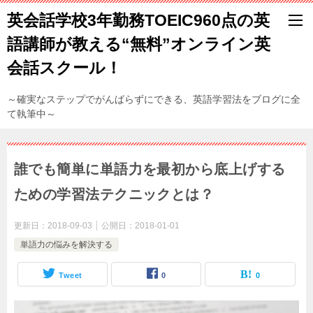
英会話学校3年勤務TOEIC960点の英
語講師が教える“無料”オンライン英
会話スクール！
～確実なステップでがんばらずにできる、英語学習法をブログに全
て執筆中～
誰でも簡単に単語力を最初から底上げする
ための学習法テクニックとは？
更新日：
2018-09-03
公開日：
2018-01-01
単語力の悩みを解決する
Tweet
0
0