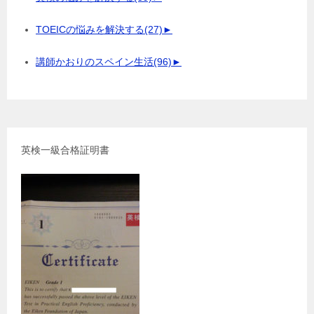
TOEICの悩みを解決する
(27)
►
講師かおりのスペイン生活
(96)
►
英検一級合格証明書