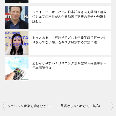
ジェイミー・オリバーの日本語吹き替え動画！超多
忙シェフの本性がわかる動画で家族の幸せや離婚を
読むと…
もっとある！「英語学習どれも中途半端で何一つや
りきってない感」を今スグ解決する方法７選
超わかりやすい！リスニング無料教材＋英語字幕＋
日本語訳付き
投
クラシック音楽を聴きながら勉強すると効率が悪い？
英語がしゃべれなくて無言になってしまう時の改善点
稿