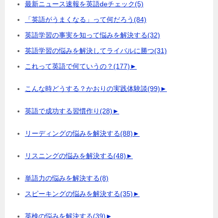
最新ニュース速報を英語deチェック
(5)
「英語がうまくなる」って何だろう
(84)
英語学習の事実を知って悩みを解決する
(32)
英語学習の悩みを解決してライバルに勝つ
(31)
これって英語で何ていうの？
(177)
►
こんな時どうする？かおりの実践体験談
(99)
►
英語で成功する習慣作り
(28)
►
リーディングの悩みを解決する
(88)
►
リスニングの悩みを解決する
(48)
►
単語力の悩みを解決する
(8)
スピーキングの悩みを解決する
(35)
►
英検の悩みを解決する
(39)
►