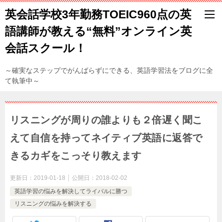
英会話学校3年勤務TOEIC960点の英
語講師が教える“無料”オンライン英
会話スクール！
～確実なステップでがんばらずにできる、英語学習法をブログに全
て執筆中～
リスニングが周りの誰よりも２倍遅く聞こ
えて自信を持ってネイティブ英語に返答で
きるカギをこっそり教えます
更新日：
2019-01-18
公開日：
2018-02-02
英語学習の悩みを解決してライバルに勝つ
リスニングの悩みを解決する