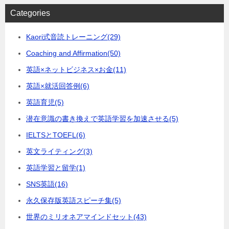
Categories
Kaori式音読トレーニング
(29)
Coaching and Affirmation
(50)
英語×ネットビジネス×お金
(11)
英語×就活回答例
(6)
英語育児
(5)
潜在意識の書き換えで英語学習を加速させる
(5)
IELTSとTOEFL
(6)
英文ライティング
(3)
英語学習と留学
(1)
SNS英語
(16)
永久保存版英語スピーチ集
(5)
世界のミリオネアマインドセット
(43)