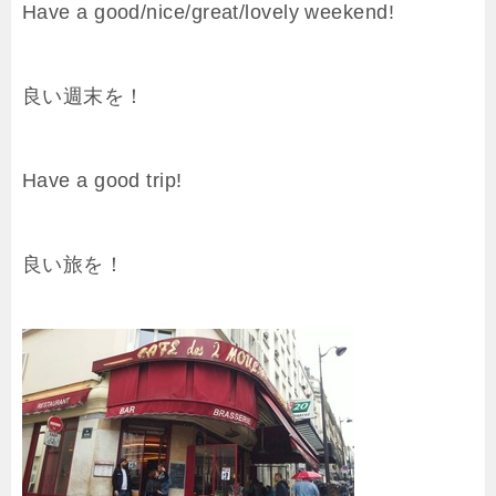
Have a good/nice/great/lovely weekend!
良い週末を！
Have a good trip!
良い旅を！