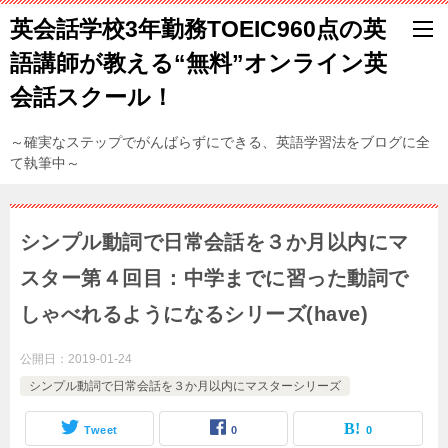
英会話学校3年勤務TOEIC960点の英
語講師が教える“無料”オンライン英
会話スクール！
～確実なステップでがんばらずにできる、英語学習法をブログに全
て執筆中～
シンプル動詞で日常会話を３か月以内にマ
スター第４回目：中学までに習った動詞で
しゃべれるようになるシリーズ(have)
公開日：
2019-01-24
シンプル動詞で日常会話を３か月以内にマスターシリーズ
Tweet
0
0