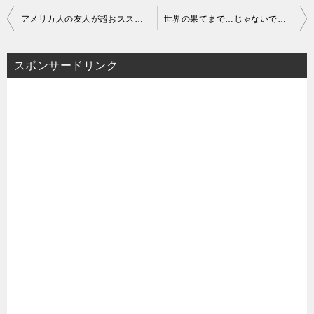
投
アメリカ人の友人が超おススメのドラマと私がつい買ってしまった攻略本
世界の果てまで…じゃないですが、意外と面白い英語学習方法はこれだ！
稿
スポンサードリンク
ナ
ビ
ゲ
ー
シ
ョ
ン