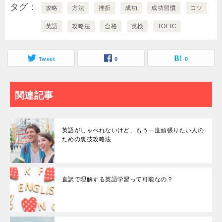
タグ
攻略
方法
挫折
成功
成功習慣
コツ
英語
攻略法
合格
英検
TOEIC
Tweet
0
0
関連記事
英語がしゃべれないけど、もう一度頑張りたい人の
ための裏技攻略法
直訳で理解する英語学習って可能なの？