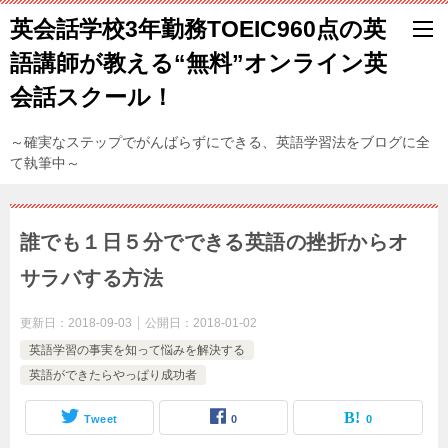
英会話学校3年勤務TOEIC960点の英
語講師が教える“無料”オンライン英
会話スクール！
～確実なステップでがんばらずにできる、英語学習法をブログに全
て執筆中～
誰でも１日５分でできる英語の挫折からオ
サラバする方法
更新日：
2018-09-03
公開日：
2018-01-02
英語学習の事実を知って悩みを解決する
英語ができたらやっぱり成功者
Tweet
0
0