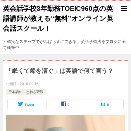
英会話学校3年勤務TOEIC960点の英
語講師が教える“無料”オンライン英
会話スクール！
～確実なステップでがんばらずにできる、英語学習法をブログに全
て執筆中～
「眠くて船を漕ぐ」は英語で何て言う？
公開日：
2018-09-16
日本語のことわざ表現
Tweet
0
0