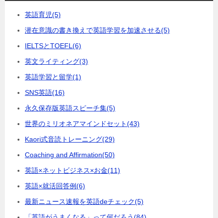
英語育児
(5)
潜在意識の書き換えで英語学習を加速させる
(5)
IELTSとTOEFL
(6)
英文ライティング
(3)
英語学習と留学
(1)
SNS英語
(16)
永久保存版英語スピーチ集
(5)
世界のミリオネアマインドセット
(43)
Kaori式音読トレーニング
(29)
Coaching and Affirmation
(50)
英語×ネットビジネス×お金
(11)
英語×就活回答例
(6)
最新ニュース速報を英語deチェック
(5)
「英語がうまくなる」って何だろう
(84)