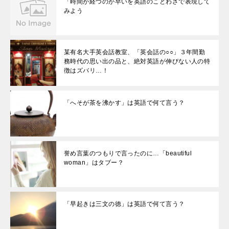
「時間が経つのが早いを英語のことわざで表現して
みよう
某有名大手英会話教室、「英会話の○○」３年間勤
務時代の思い出の品と、絶対英語が伸びない人の特
徴はズバリ…！
「へそが茶を沸かす」は英語で何て言う？
誉め言葉のつもりで言ったのに…「beautiful
woman」はタブー？
「早起きは三文の徳」は英語で何て言う？