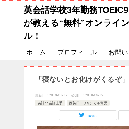
英会話学校3年勤務TOEIC
が教える“無料”オンライ
ル！
ホーム
プロフィール
お問い
「寝ないとお化けがくるぞ」
更新日：
2019-01-17
公開日：
2018-09-19
英語de会話上手
西英日トリリンガル育児
Tweet