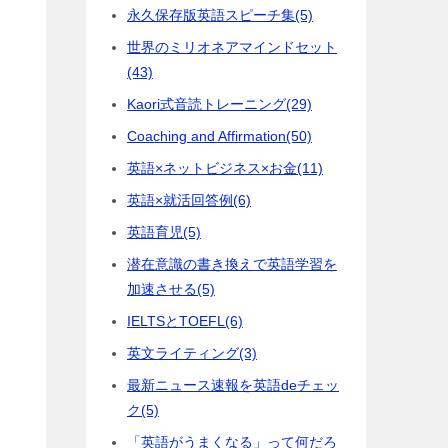
永久保存版英語スピーチ集
(5)
世界のミリオネアマインドセット
(43)
Kaori式音読トレーニング
(29)
Coaching and Affirmation
(50)
英語×ネットビジネス×お金
(11)
英語×就活回答例
(6)
英語育児
(5)
潜在意識の書き換えで英語学習を
加速させる
(5)
IELTSとTOEFL
(6)
英文ライティング
(3)
最新ニュース速報を英語deチェッ
ク
(5)
「英語がうまくなる」って何だろ