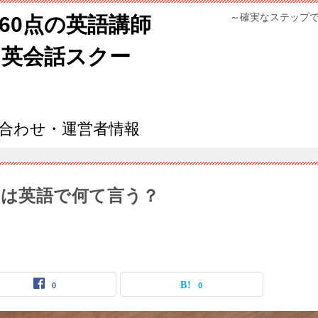
～確実なステップ
960点の英語講師
ン英会話スクー
合わせ・運営者情報
は英語で何て言う？
0
0