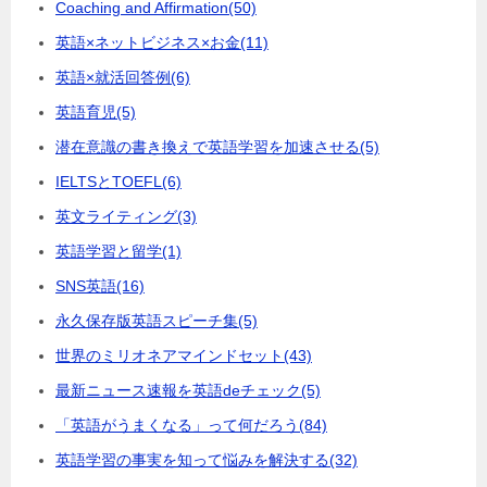
Coaching and Affirmation
(50)
英語×ネットビジネス×お金
(11)
英語×就活回答例
(6)
英語育児
(5)
潜在意識の書き換えで英語学習を加速させる
(5)
IELTSとTOEFL
(6)
英文ライティング
(3)
英語学習と留学
(1)
SNS英語
(16)
永久保存版英語スピーチ集
(5)
世界のミリオネアマインドセット
(43)
最新ニュース速報を英語deチェック
(5)
「英語がうまくなる」って何だろう
(84)
英語学習の事実を知って悩みを解決する
(32)