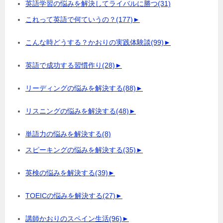
英語学習の悩みを解決してライバルに勝つ
(31)
これって英語で何ていうの？
(177)
►
こんな時どうする？かおりの実践体験談
(99)
►
英語で成功する習慣作り
(28)
►
リーディングの悩みを解決する
(88)
►
リスニングの悩みを解決する
(48)
►
単語力の悩みを解決する
(8)
スピーキングの悩みを解決する
(35)
►
英検の悩みを解決する
(39)
►
TOEICの悩みを解決する
(27)
►
講師かおりのスペイン生活
(96)
►