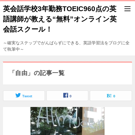
英会話学校3年勤務TOEIC960点の英
語講師が教える“無料”オンライン英
会話スクール！
～確実なステップでがんばらずにできる、英語学習法をブログに全
て執筆中～
「自由」の記事一覧
Tweet
0
0