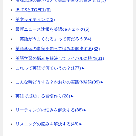
潜在意識の書き換えで英語学習を加速させる
(5)
IELTSとTOEFL
(6)
英文ライティング
(3)
最新ニュース速報を英語deチェック
(5)
「英語がうまくなる」って何だろう
(84)
英語学習の事実を知って悩みを解決する
(32)
英語学習の悩みを解決してライバルに勝つ
(31)
これって英語で何ていうの？
(177)
►
こんな時どうする？かおりの実践体験談
(99)
►
英語で成功する習慣作り
(28)
►
リーディングの悩みを解決する
(88)
►
リスニングの悩みを解決する
(48)
►