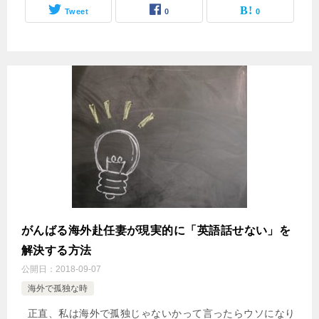
Tweet
0
0
がんばる海外赴任妻が現実的に「英語話せない」を
解決する方法
公開日：
2018-09-07
海外で孤独な時
正直、私は海外で孤独じゃないかって言ったらウソになり