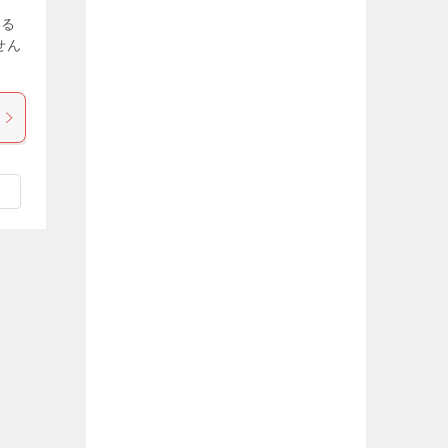
いる
せん