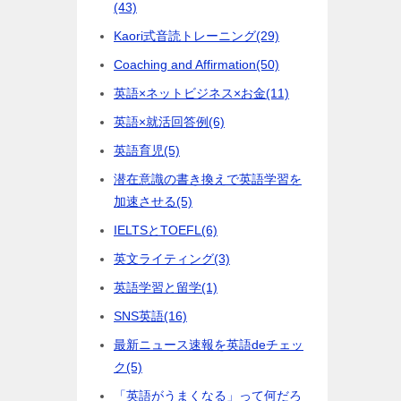
(43)
Kaori式音読トレーニング
(29)
Coaching and Affirmation
(50)
英語×ネットビジネス×お金
(11)
英語×就活回答例
(6)
英語育児
(5)
潜在意識の書き換えで英語学習を
加速させる
(5)
IELTSとTOEFL
(6)
英文ライティング
(3)
英語学習と留学
(1)
SNS英語
(16)
最新ニュース速報を英語deチェッ
ク
(5)
「英語がうまくなる」って何だろ