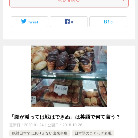
Tweet
0
0
「腹が減っては戦はできぬ」は英語で何て言う？
更新日：
2020-01-24
公開日：
2018-10-26
絶対日本ではありえない出来事集
日本語のことわざ表現