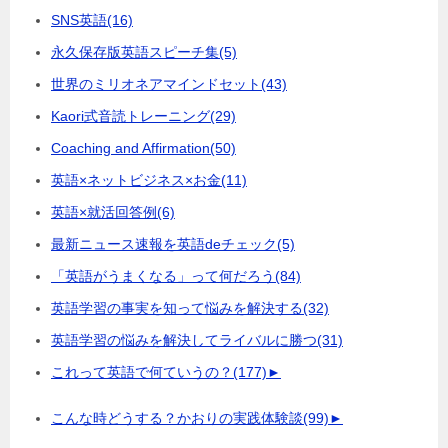
SNS英語
(16)
永久保存版英語スピーチ集
(5)
世界のミリオネアマインドセット
(43)
Kaori式音読トレーニング
(29)
Coaching and Affirmation
(50)
英語×ネットビジネス×お金
(11)
英語×就活回答例
(6)
最新ニュース速報を英語deチェック
(5)
「英語がうまくなる」って何だろう
(84)
英語学習の事実を知って悩みを解決する
(32)
英語学習の悩みを解決してライバルに勝つ
(31)
これって英語で何ていうの？
(177)
►
こんな時どうする？かおりの実践体験談
(99)
►