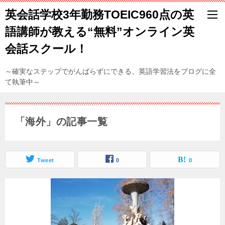
英会話学校3年勤務TOEIC960点の英
語講師が教える“無料”オンライン英
会話スクール！
～確実なステップでがんばらずにできる、英語学習法をブログに全
て執筆中～
「海外」の記事一覧
Tweet
0
0