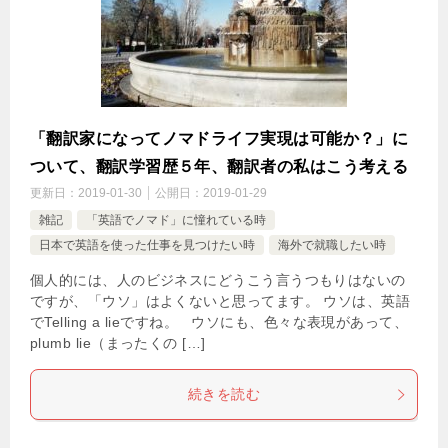
「翻訳家になってノマドライフ実現は可能か？」に
ついて、翻訳学習歴５年、翻訳者の私はこう考える
更新日：
2019-01-30
公開日：
2019-01-29
雑記
「英語でノマド」に憧れている時
日本で英語を使った仕事を見つけたい時
海外で就職したい時
個人的には、人のビジネスにどうこう言うつもりはないの
ですが、「ウソ」はよくないと思ってます。 ウソは、英語
でTelling a lieですね。 ウソにも、色々な表現があって、
plumb lie（まったくの […]
続きを読む