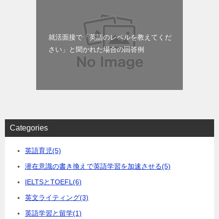
就活面接で「英語のレベルを教えてくだ
さい」と聞かれた場合の回答例
Categories
英語育児
(5)
潜在意識の書き換えで英語学習を加速させる
(5)
IELTSとTOEFL
(6)
英文ライティング
(3)
英語学習と留学
(1)