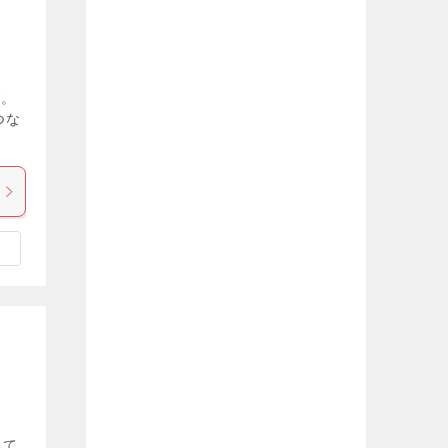
す。
がつな
えて