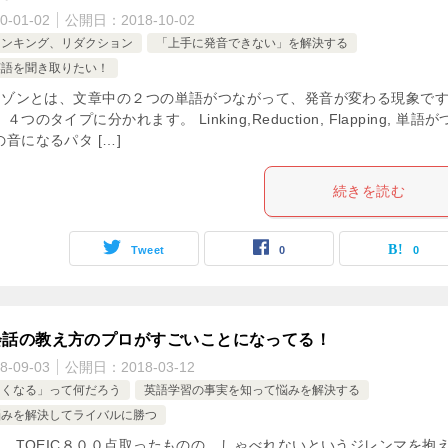
0-01-02
公開日：
2018-10-02
リンキング、リダクション
「上手に発音できない」を解決する
英語を聞き取りたい！
ゾンとは、文章中の２つの単語がつながって、発音が変わる現象で
つのタイプに分かれます。 Linking,Reduction, Flapping, 単語
音になるパタ […]
続きを読む
Tweet
0
0
会話の教え方のプロがすごいことになってる！
8-09-03
公開日：
2018-03-12
まくなる」って何だろう
英語学習の事実を知って悩みを解決する
悩みを解決してライバルに勝つ
、TOEIC８００点取ったものの、しゃべれないというジレンマを抱