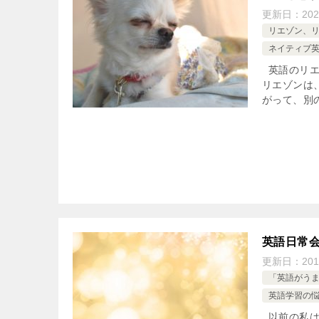
更新日：
202
リエゾン、
ネイティブ
英語のリエ
リエゾンは、４
がって、別の
英語日常
更新日：
201
「英語がう
英語学習の
以前の私は