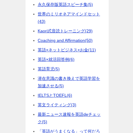
永久保存版英語スピーチ集
(5)
世界のミリオネアマインドセット
(43)
Kaori式音読トレーニング
(29)
Coaching and Affirmation
(50)
英語×ネットビジネス×お金
(11)
英語×就活回答例
(6)
英語育児
(5)
潜在意識の書き換えで英語学習を
加速させる
(5)
IELTSとTOEFL
(6)
英文ライティング
(3)
最新ニュース速報を英語deチェッ
ク
(5)
「英語がうまくなる」って何だろ