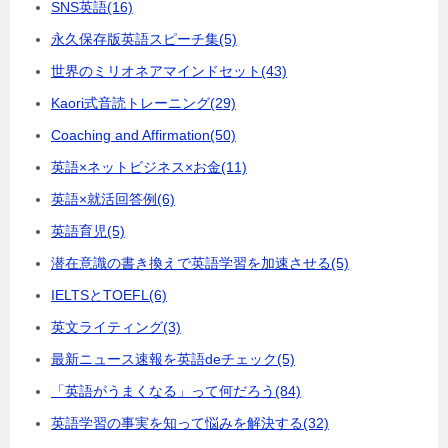
SNS英語
(16)
永久保存版英語スピーチ集
(5)
世界のミリオネアマインドセット
(43)
Kaori式音読トレーニング
(29)
Coaching and Affirmation
(50)
英語×ネットビジネス×お金
(11)
英語×就活回答例
(6)
英語育児
(5)
潜在意識の書き換えで英語学習を加速させる
(5)
IELTSとTOEFL
(6)
英文ライティング
(3)
最新ニュース速報を英語deチェック
(5)
「英語がうまくなる」って何だろう
(84)
英語学習の事実を知って悩みを解決する
(32)