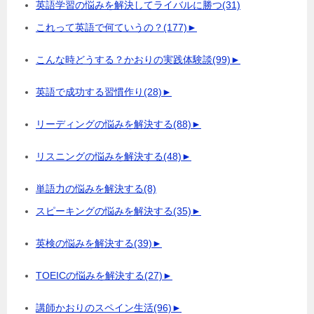
英語学習の悩みを解決してライバルに勝つ
(31)
これって英語で何ていうの？
(177)
►
こんな時どうする？かおりの実践体験談
(99)
►
英語で成功する習慣作り
(28)
►
リーディングの悩みを解決する
(88)
►
リスニングの悩みを解決する
(48)
►
単語力の悩みを解決する
(8)
スピーキングの悩みを解決する
(35)
►
英検の悩みを解決する
(39)
►
TOEICの悩みを解決する
(27)
►
講師かおりのスペイン生活
(96)
►