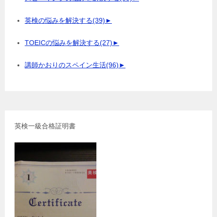
英検の悩みを解決する
(39)
►
TOEICの悩みを解決する
(27)
►
講師かおりのスペイン生活
(96)
►
英検一級合格証明書