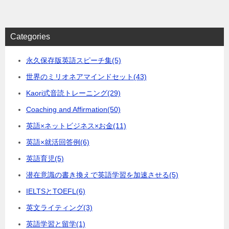
Categories
永久保存版英語スピーチ集
(5)
世界のミリオネアマインドセット
(43)
Kaori式音読トレーニング
(29)
Coaching and Affirmation
(50)
英語×ネットビジネス×お金
(11)
英語×就活回答例
(6)
英語育児
(5)
潜在意識の書き換えで英語学習を加速させる
(5)
IELTSとTOEFL
(6)
英文ライティング
(3)
英語学習と留学
(1)