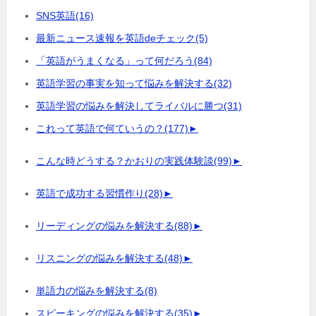
SNS英語
(16)
最新ニュース速報を英語deチェック
(5)
「英語がうまくなる」って何だろう
(84)
英語学習の事実を知って悩みを解決する
(32)
英語学習の悩みを解決してライバルに勝つ
(31)
これって英語で何ていうの？
(177)
►
こんな時どうする？かおりの実践体験談
(99)
►
英語で成功する習慣作り
(28)
►
リーディングの悩みを解決する
(88)
►
リスニングの悩みを解決する
(48)
►
単語力の悩みを解決する
(8)
スピーキングの悩みを解決する
(35)
►