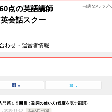
～確実なステップ
960点の英語講師
ン英会話スクー
合わせ・運営者情報
0
0
入門第１５回目：副詞の使い方(程度を表す副詞)
日：
2018-11-10
文法入門～初級