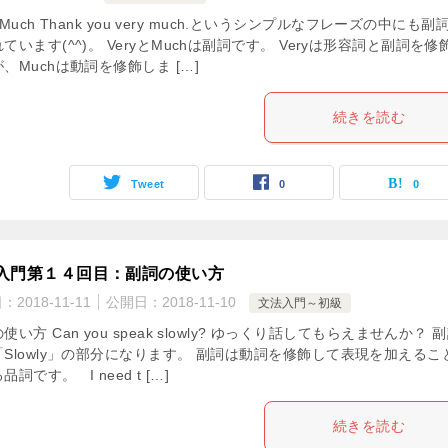
y, Much Thank you very much.というシンプルなフレーズの中にも副
ています(^^)。 VeryとMuchは副詞です。 Veryは形容詞と副詞を修
、Muchは動詞を修飾しま […]
続きを読む
Tweet
0
0
入門第１４回目：副詞の使い方
日：
2018-11-11
公開日：
2018-11-10
文法入門～初級
使い方 Can you speak slowly? ゆっくり話してもらえませんか？ 
「Slowly」の部分になります。 副詞は動詞を修飾して表現を加えるこ
品詞です。 I need t […]
続きを読む