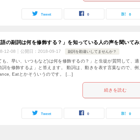
Tweet
0
0
英語の副詞は何を修飾する？」を知っている人の声を聞いてみ
8-12-08
公開日：
2018-09-17
副詞を勘違いしてませんか？
ても、早い、いつもなど)は何を修飾するの？」と生徒が質問して、適
動詞を修飾するよ」と答えます。 動詞は、動きを表す言葉なので、例
Dance, Eatとかそういうのです。 […]
続きを読む
Tweet
0
0