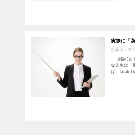
実際に「
更新日：
201
「副詞(と
な先生は「
ば、Look,