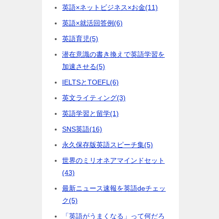
英語×ネットビジネス×お金
(11)
英語×就活回答例
(6)
英語育児
(5)
潜在意識の書き換えで英語学習を
加速させる
(5)
IELTSとTOEFL
(6)
英文ライティング
(3)
英語学習と留学
(1)
SNS英語
(16)
永久保存版英語スピーチ集
(5)
世界のミリオネアマインドセット
(43)
最新ニュース速報を英語deチェッ
ク
(5)
「英語がうまくなる」って何だろ