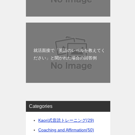
就活面接で「英語のレベルを教えてく
ださい」と聞かれた場合の回答例
Categories
Kaori式音読トレーニング
(29)
Coaching and Affirmation
(50)