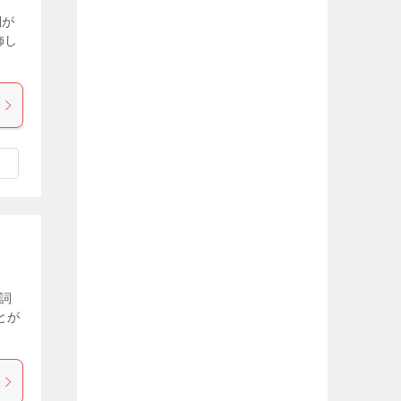
詞が
飾し
副詞
とが