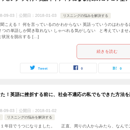
8-09-03
公開日：
2018-01-03
リスニングの悩みを解決する
聞こえる！ 何を言っているのかわからない 英語っていうのはわかる
２つの単語しか聞き取れない しゃべれる気がしない と考えていませ
状況を脱出する […]
続きを読む
Tweet
0
0
なた！英語に挫折する前に、社会不適応の私でもできた方法を
8-09-03
公開日：
2018-01-02
考
リスニングの悩みを解決する
１年目でうつになりました。 正直、周りの人からみたら、なんで