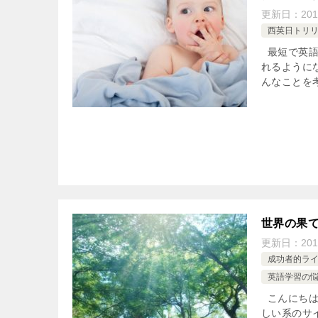
更新日：
201
西英日トリ
最短で英語
れるように
んなことを考
世界の果
更新日：
201
成功者的ラ
英語学習の
こんにちは
しい系のサイト