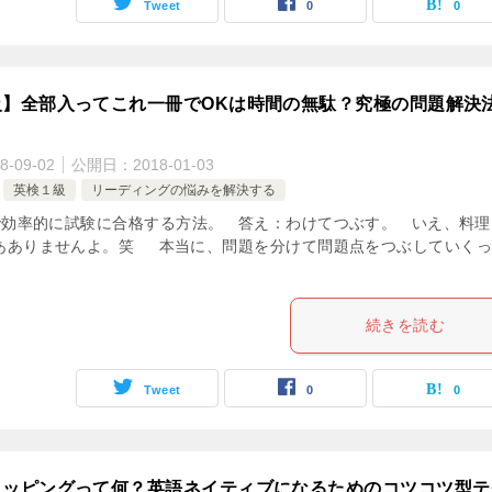
Tweet
0
0
級】全部入ってこれ一冊でOKは時間の無駄？究極の問題解決
8-09-02
公開日：
2018-01-03
英検１級
リーディングの悩みを解決する
効率的に試験に合格する方法。 答え：わけてつぶす。 いえ、料理
あありませんよ。笑 本当に、問題を分けて問題点をつぶしていくっ
続きを読む
Tweet
0
0
ラッピングって何？英語ネイティブになるためのコツコツ型テ