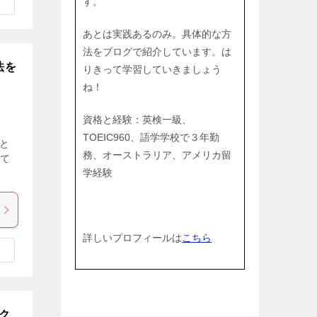
す。
あとは実践あるのみ。具体的な方
法をブログで紹介しています。は
法を
りきって学習していきましょう
ね！
資格と経験：英検一級、
TOEIC960、語学学校で３年勤
と
務、オーストラリア、アメリカ留
て
学経験
詳しいプロフィールは
こちら
ク