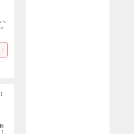
ゃべ
 そ
！
怪
]