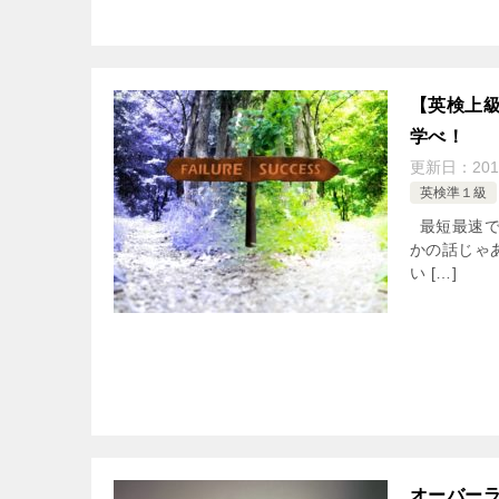
【英検上
学べ！
更新日：
201
英検準１級
最短最速で
かの話じゃ
い […]
オーバー