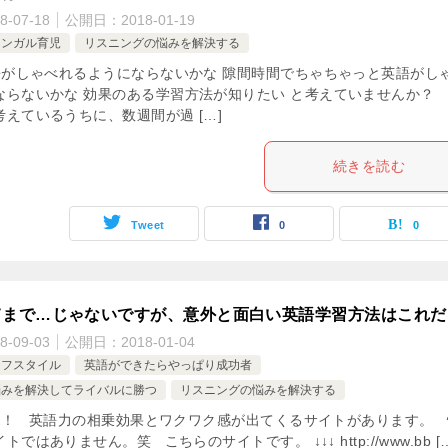
8-07-18
公開日：
2018-01-19
リンガル育児
リスニングの悩みを解決する
がしゃべれるようにならないかな 隙間時間でちゃちゃっと英語がし
ならないかな 効果のある学習方法が知りたい と考えていませんか？
えているうちに、数週間が過 […]
続きを読む
Tweet
0
0
てまで…じゃないですが、意外と面白い英語学習方法はこれだ
8-09-03
公開日：
2018-01-04
イフスタイル
英語ができたらやっぱり成功者
悩みを解決してライバルに勝つ
リスニングの悩みを解決する
！ 英語力の相乗効果とワクワク感が出てくるサイトがあります。 
ではありません。笑 こちらのサイトです。 ↓↓↓ http://www.bb […