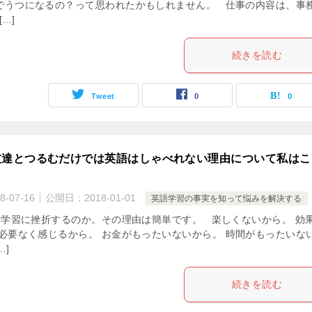
でうつになるの？って思われたかもしれません。 仕事の内容は、事
[…]
続きを読む
Tweet
0
0
友達とつるむだけでは英語はしゃべれない理由について私はこ
8-07-16
公開日：
2018-01-01
英語学習の事実を知って悩みを解決する
学習に挫折するのか。その理由は簡単です。 楽しくないから。 効
 必要なく感じるから。 お金がもったいないから。 時間がもったいな
…]
続きを読む