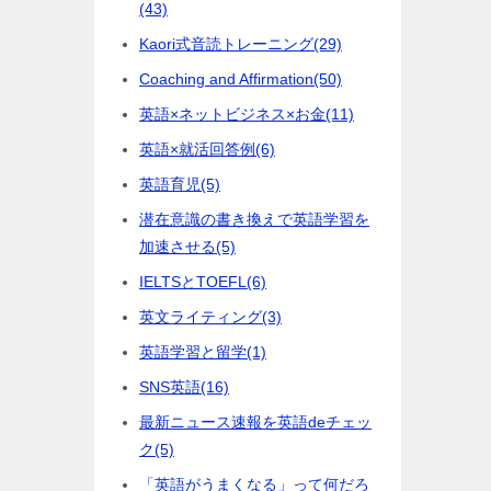
(43)
Kaori式音読トレーニング
(29)
Coaching and Affirmation
(50)
英語×ネットビジネス×お金
(11)
英語×就活回答例
(6)
英語育児
(5)
潜在意識の書き換えで英語学習を
加速させる
(5)
IELTSとTOEFL
(6)
英文ライティング
(3)
英語学習と留学
(1)
SNS英語
(16)
最新ニュース速報を英語deチェッ
ク
(5)
「英語がうまくなる」って何だろ