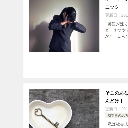
ニック
更新日：
201
英語が速く
ど、１つや
か？ こんな
そこのあ
んどけ！
更新日：
201
成功者の思
私は社会人