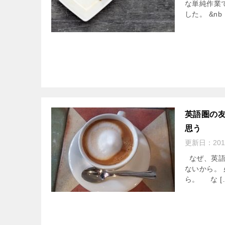
な単純作業
した。 &nb 
英語圏の
思う
更新日：
201
なぜ、英語
ないから。
ら。 な [