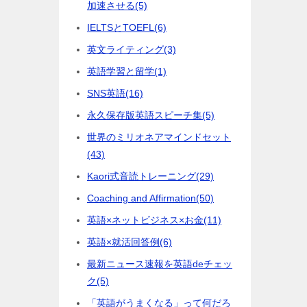
加速させる
(5)
IELTSとTOEFL
(6)
英文ライティング
(3)
英語学習と留学
(1)
SNS英語
(16)
永久保存版英語スピーチ集
(5)
世界のミリオネアマインドセット
(43)
Kaori式音読トレーニング
(29)
Coaching and Affirmation
(50)
英語×ネットビジネス×お金
(11)
英語×就活回答例
(6)
最新ニュース速報を英語deチェッ
ク
(5)
「英語がうまくなる」って何だろ