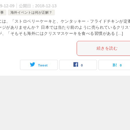
9-12-09
公開日：
2018-12-13
行事
海外イベントは何が正解？
には、「ストロベリーケーキと、ケンタッキー・フライドチキンが定
ージがありませんか？ 日本では当たり前のように売られているクリス
が、「そもそも海外にはクリスマスケーキを食べる習慣がある […]
続きを読む
Tweet
0
0