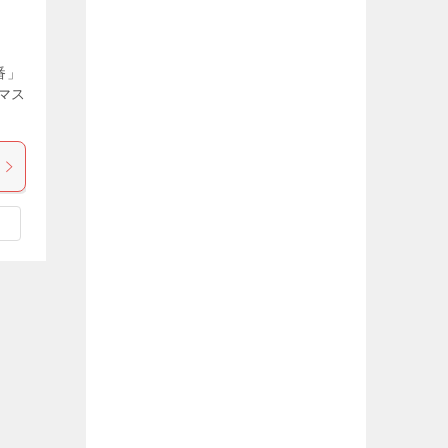
番」
マス