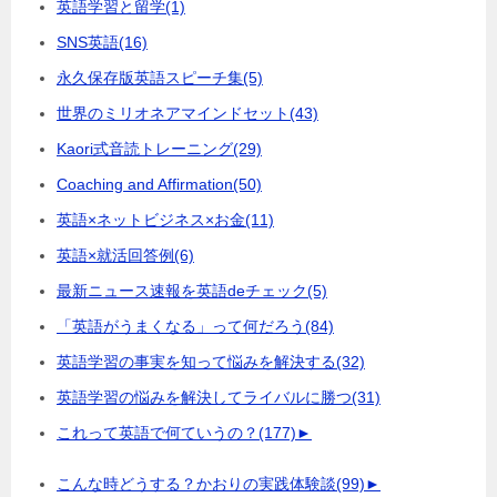
英語学習と留学
(1)
SNS英語
(16)
永久保存版英語スピーチ集
(5)
世界のミリオネアマインドセット
(43)
Kaori式音読トレーニング
(29)
Coaching and Affirmation
(50)
英語×ネットビジネス×お金
(11)
英語×就活回答例
(6)
最新ニュース速報を英語deチェック
(5)
「英語がうまくなる」って何だろう
(84)
英語学習の事実を知って悩みを解決する
(32)
英語学習の悩みを解決してライバルに勝つ
(31)
これって英語で何ていうの？
(177)
►
こんな時どうする？かおりの実践体験談
(99)
►