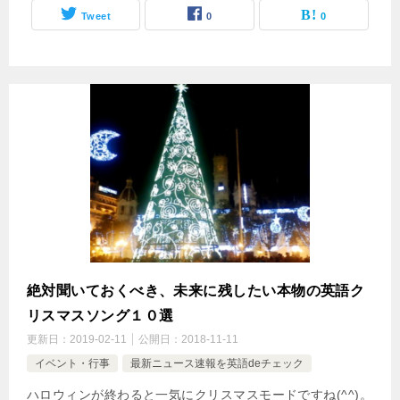
Tweet
0
0
絶対聞いておくべき、未来に残したい本物の英語ク
リスマスソング１０選
更新日：
2019-02-11
公開日：
2018-11-11
イベント・行事
最新ニュース速報を英語deチェック
ハロウィンが終わると一気にクリスマスモードですね(^^)。