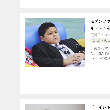
モダンフ
キャスト
更新日：
202
とにかく楽しく
生徒さんか
た。個人的に
Familyの
「トイレ