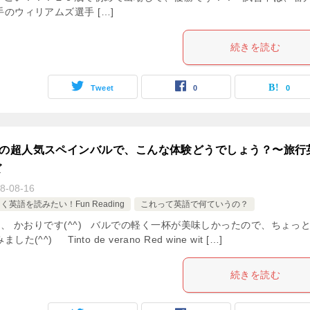
のウィリアムズ選手 […]
続きを読む
Tweet
0
0
メの超人気スペインバルで、こんな体験どうでしょう？〜旅行
ズ
8-08-16
英語を読みたい！Fun Reading
これって英語で何ていうの？
、 かおりです(^^) バルでの軽く一杯が美味しかったので、ちょっ
(^^) Tinto de verano Red wine wit […]
続きを読む