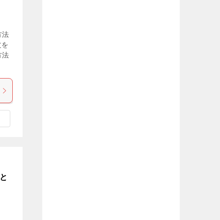
方法
文を
方法
こと