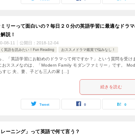
ァミリーって面白いの？毎日２０分の英語学習に最適なドラマ
を解説！
0-08-11
公開日：
2018-12-04
英語を読みたい！Fun Reading
おススメドラマ鑑賞で悩みなし！
ら、「英語学習にお勧めのドラマって何ですか？」という質問を受け
おススメなのは、「Modern Family モダンファミリー」です。 Mod
あらすじ 夫、妻、子ども三人の家 […]
続きを読む
Tweet
0
0
トレーニング」って英語で何て言う？