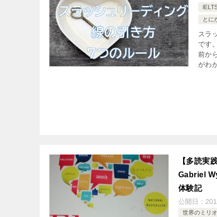
IELT
とにか
スラ
です
前か
がわか
【多読実践
Gabri
体験記
公開日：
201
世界のミリ