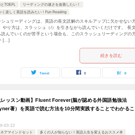
SとTOEFL
リーディングの速さを改善したい！
く楽しく英語を読みたい！Fun Reading
ッシュリーディングは、英語の長文読解のスキルアップに欠かせない
。 やり方は、スラッシュ（/）を引きながら読んでいくだけです。 長
ら読んでいくのが苦手という場合も、このスラッシュリーディングの
 […]
続きを読む
Tweet
0
0
レッスン動画】Fluent Forever(脳が認める外国語勉強法
el Wyner著）を英語で読む方法を10分間実践することでわかる
9-03-22
オネアマインドセット
多くの人が知らない！英語人生を変えるおススメ本