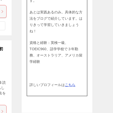
す。
あとは実践あるのみ。具体的な方
法をブログで紹介しています。は
りきって学習していきましょう
ね！
資格と経験：英検一級、
初
TOEIC960、語学学校で３年勤
務、オーストラリア、アメリカ留
学経験
多読
詳しいプロフィールは
こちら
もし
法を