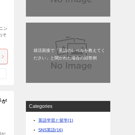
ニン
おそ
就活面接で「英語のレベルを教えてく
ださい」と聞かれた場合の回答例
手が
Categories
英語学習と留学
(1)
SNS英語
(16)
判が