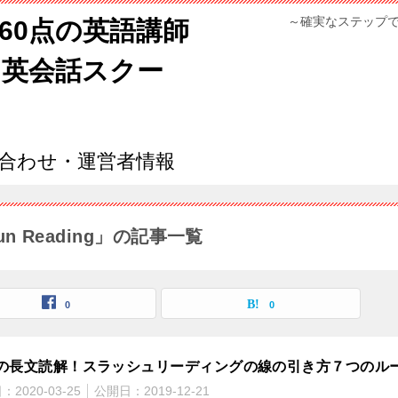
～確実なステップ
960点の英語講師
ン英会話スクー
合わせ・運営者情報
 Reading」の記事一覧
0
0
の長文読解！スラッシュリーディングの線の引き方７つのル
日：
2020-03-25
公開日：
2019-12-21