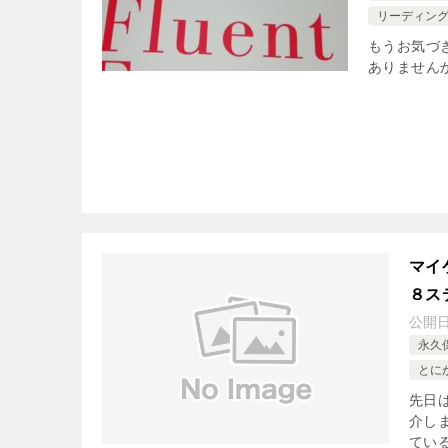
リーディン
もうお気づ
ありませんか？
マイ
８ス
公開
永久
とにか
先日
介し
てい