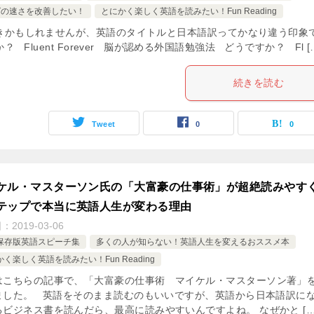
グの速さを改善したい！
とにかく楽しく英語を読みたい！Fun Reading
きかもしれませんが、英語のタイトルと日本語訳ってかなり違う印象
 Fluent Forever 脳が認める外国語勉強法 どうですか？ Fl [
続きを読む
Tweet
0
0
ケル・マスターソン氏の「大富豪の仕事術」が超絶読みやす
テップで本当に英語人生が変わる理由
日：
2019-03-06
保存版英語スピーチ集
多くの人が知らない！英語人生を変えるおススメ本
く楽しく英語を読みたい！Fun Reading
はこちらの記事で、「大富豪の仕事術 マイケル・マスターソン著」
ました。 英語をそのまま読むのもいいですが、英語から日本語訳に
るビジネス書を読んだら、最高に読みやすいんですよね。 なぜかと […