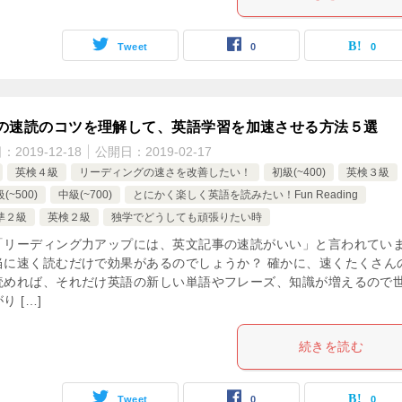
Tweet
0
0
の速読のコツを理解して、英語学習を加速させる方法５選
日：
2019-12-18
公開日：
2019-02-17
英検４級
リーディングの速さを改善したい！
初級(~400)
英検３級
(~500)
中級(~700)
とにかく楽しく英語を読みたい！Fun Reading
準２級
英検２級
独学でどうしても頑張りたい時
「リーディング力アップには、英文記事の速読がいい」と言われてい
当に速く読むだけで効果があるのでしょうか？ 確かに、速くたくさん
読めれば、それだけ英語の新しい単語やフレーズ、知識が増えるので
り […]
続きを読む
Tweet
0
0