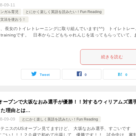
8-09-11
リンガル育児
とにかく楽しく英語を読みたい！Fun Reading
で文法を使おう！
、長女のトイレトレーニングに取り組んでいます(^^) トイレトレー
ty trainingです。 日本からこどもちゃれんじを送ってもらっていて、
続きを読む
Tweet
0
0
Sオープンで大坂なおみ選手が優勝！！対するウィリアムズ選
した理由とは…
8-09-09
とにかく楽しく英語を読みたい！Fun Reading
テニスのUSオープン見てますけど、 大坂なおみ選手、すごいです
すごい！！！２０歳で初めて出場して、優勝です！！ 試合中は、審