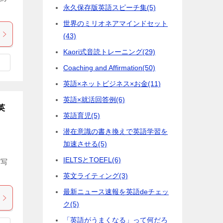
永久保存版英語スピーチ集
(5)
世界のミリオネアマインドセット
(43)
Kaori式音読トレーニング
(29)
Coaching and Affirmation
(50)
英語×ネットビジネス×お金
(11)
英語×就活回答例
(6)
英
英語育児
(5)
潜在意識の書き換えで英語学習を
加速させる
(5)
IELTSとTOEFL
(6)
と写
英文ライティング
(3)
最新ニュース速報を英語deチェッ
ク
(5)
「英語がうまくなる」って何だろ