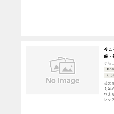
今こ
級・
更新
Jap
とにか
英文
を始
れま
レッス