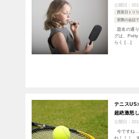
公開日：
201
西英日トリ
実際の会話
題名の通り
グは、Pot
らく […]
テニスU
超絶激怒
公開日：
201
今ですね…
ね！！！ 