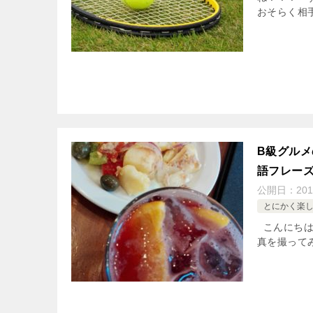
おそらく相手
B級グル
語フレー
公開日：
201
とにかく楽しく
こんにちは
真を撮ってみました