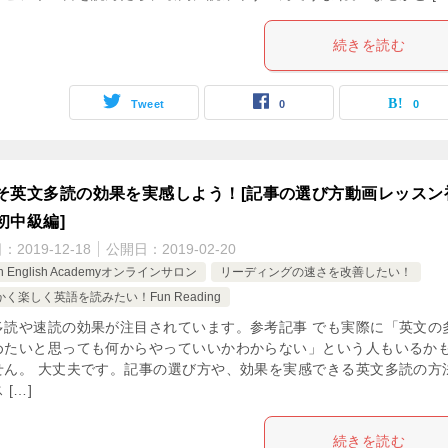
続きを読む
Tweet
0
0
そ英文多読の効果を実感しよう！[記事の選び方動画レッスン
初中級編]
日：
2019-12-18
公開日：
2019-02-20
an English Academyオンラインサロン
リーディングの速さを改善したい！
く楽しく英語を読みたい！Fun Reading
多読や速読の効果が注目されています。参考記事 でも実際に「英文の
めたいと思っても何からやっていいかわからない」という人もいるか
せん。 大丈夫です。記事の選び方や、効果を実感できる英文多読の方
 […]
続きを読む