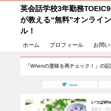
英会話学校3年勤務TOEIC
が教える“無料”オンライ
ル！
ホーム
プロフィール
お問い
「Whenの意味を再チェック！」の記
Tweet
いつはWh
更新日：
201