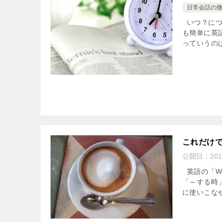
日常会話の
いつ？につい
も簡単に英
っていうのは
これだけで
公開日：
201
英語の「W
「～する時」
に使いこなせ