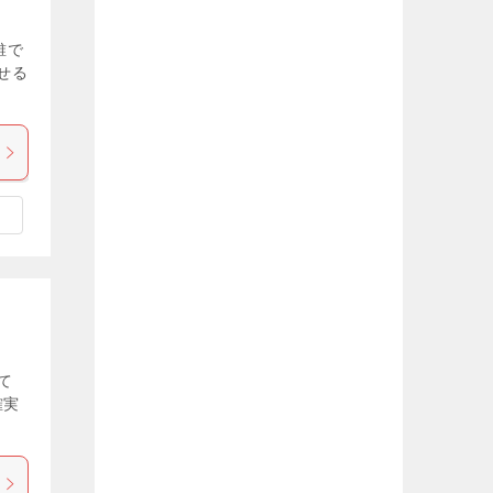
誰で
せる
て
確実