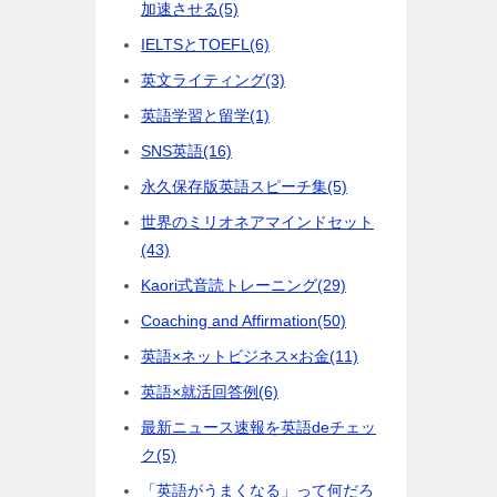
加速させる
(5)
IELTSとTOEFL
(6)
英文ライティング
(3)
英語学習と留学
(1)
SNS英語
(16)
永久保存版英語スピーチ集
(5)
世界のミリオネアマインドセット
(43)
Kaori式音読トレーニング
(29)
Coaching and Affirmation
(50)
英語×ネットビジネス×お金
(11)
英語×就活回答例
(6)
最新ニュース速報を英語deチェッ
ク
(5)
「英語がうまくなる」って何だろ