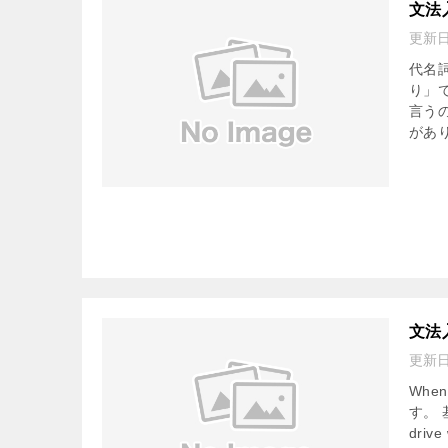
文法
更新
代名
り」
言う
があり
文法
更新
Wh
す。 
drive