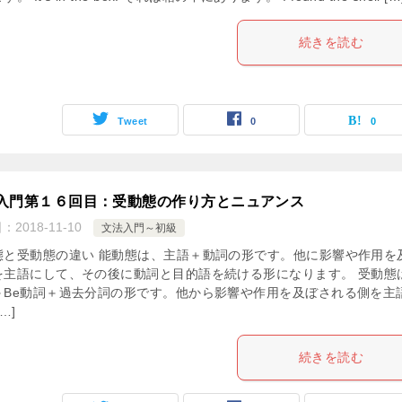
続きを読む
Tweet
0
0
入門第１６回目：受動態の作り方とニュアンス
日：
2018-11-10
文法入門～初級
態と受動態の違い 能動態は、主語＋動詞の形です。他に影響や作用を
を主語にして、その後に動詞と目的語を続ける形になります。 受動態
＋Be動詞＋過去分詞の形です。他から影響や作用を及ぼされる側を主
…]
続きを読む