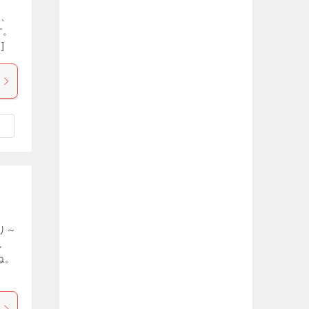
ら、
す。
]
り～
し
ね。