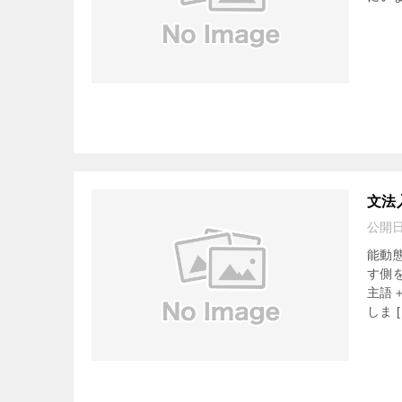
文法
公開
能動
す側
主語
しま [