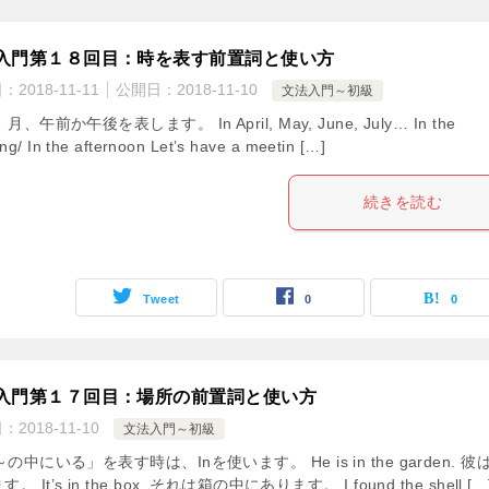
入門第１８回目：時を表す前置詞と使い方
日：
2018-11-11
公開日：
2018-11-10
文法入門～初級
、月、午前か午後を表します。 In April, May, June, July… In the
ng/ In the afternoon Let’s have a meetin […]
続きを読む
Tweet
0
0
入門第１７回目：場所の前置詞と使い方
日：
2018-11-10
文法入門～初級
「～の中にいる」を表す時は、Inを使います。 He is in the garden. 彼
。 It’s in the box. それは箱の中にあります。 I found the shell […