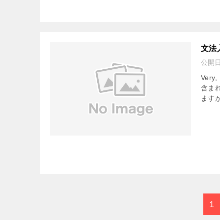
文法
公開
Ver
含まれ
ますが
1