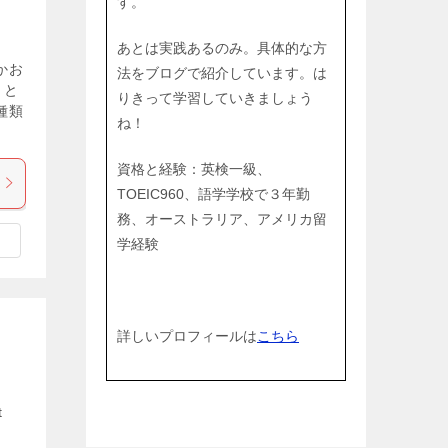
す。
あとは実践あるのみ。具体的な方
かお
法をブログで紹介しています。は
」と
りきって学習していきましょう
種類
ね！
資格と経験：英検一級、
TOEIC960、語学学校で３年勤
務、オーストラリア、アメリカ留
学経験
詳しいプロフィールは
こちら
t