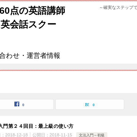
～確実なステップ
960点の英語講師
ン英会話スクー
合わせ・運営者情報
0
0
入門第２４回目：最上級の使い方
日：
2018-12-18
公開日：
2018-11-15
文法入門～初級