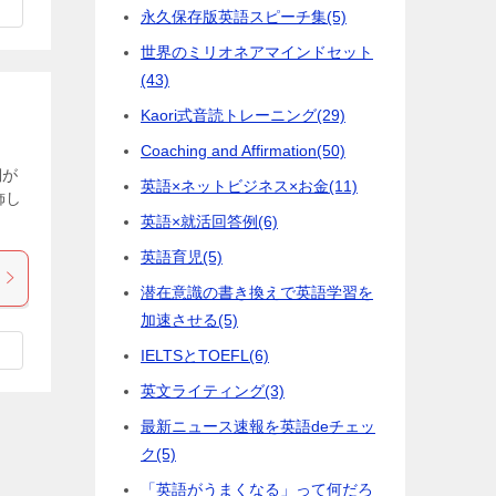
永久保存版英語スピーチ集
(5)
世界のミリオネアマインドセット
(43)
Kaori式音読トレーニング
(29)
Coaching and Affirmation
(50)
詞が
英語×ネットビジネス×お金
(11)
飾し
英語×就活回答例
(6)
英語育児
(5)
潜在意識の書き換えで英語学習を
加速させる
(5)
IELTSとTOEFL
(6)
英文ライティング
(3)
最新ニュース速報を英語deチェッ
ク
(5)
「英語がうまくなる」って何だろ