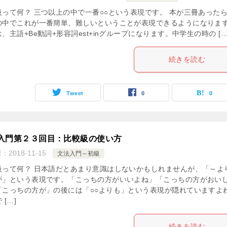
級って何？ 三つ以上の中で一番○○という表現です。 本が三冊あった
の中でこれが一番簡単、難しいということが表現できるようになりま
、主語+Be動詞+形容詞est+inグループになります。中学生の時の […
続きを読む
Tweet
0
0
入門第２３回目：比較級の使い方
日：
2018-11-15
文法入門～初級
級って何？ 日本語だとあまり意識はしないかもしれませんが、「～よ
が」という表現です。「こっちの方がいいよね」「こっちの方がおい
「こっちの方が」の後には「○○よりも」という表現が隠れていますよ
 […]
続きを読む