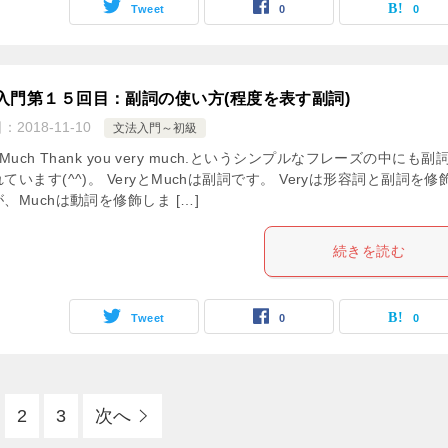
Tweet
0
0
入門第１５回目：副詞の使い方(程度を表す副詞)
日：
2018-11-10
文法入門～初級
y, Much Thank you very much.というシンプルなフレーズの中にも副
ています(^^)。 VeryとMuchは副詞です。 Veryは形容詞と副詞を修
、Muchは動詞を修飾しま […]
続きを読む
Tweet
0
0
2
3
次へ