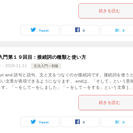
続きを読む
Tweet
0
0
入門第１９回目：接続詞の種類と使い方
日：
2018-11-11
文法入門～初級
,but and 語句と語句、文と文をつなぐのが接続詞です。接続詞を使う
長い文章が表現できるようになります。 andは、「そして」という意
ます。「～をして～をしました」「～をして～をする」という文章 […
続きを読む
Tweet
0
0