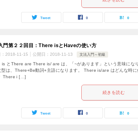
Tweet
0
0
入門第２２回目：There isとHaveの使い方
日：
2018-11-15
公開日：
2018-11-13
文法入門～初級
e is とThere are There is/ are は、「~があります」という意味にな
型は、There+Be動詞+主語になります。 There is/are はどんな時
There i […]
続きを読む
Tweet
0
0