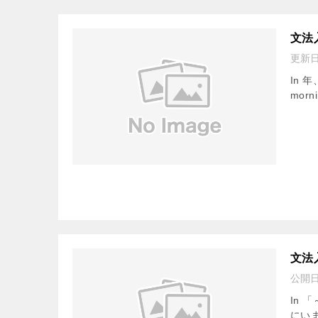
文法
更新
In 年
morni
文法
公開
In 
にいます