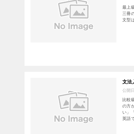
最上
三冊
文型は
文法
公開
比較
の方
い」
英語で