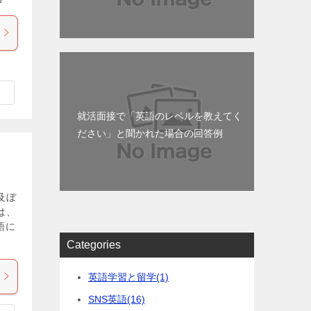
就活面接で「英語のレベルを教えてく
ださい」と聞かれた場合の回答例
及ぼ
は、
語に
Categories
英語学習と留学
(1)
SNS英語
(16)