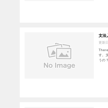
文法
更新
Ther
す。文
うの？ 