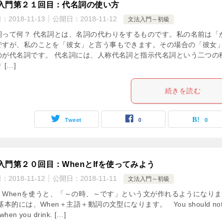
入門第２１回目：代名詞の使い方
日：
2018-11-13
公開日：
2018-11-12
文法入門～初級
詞って何？ 代名詞とは、名詞の代わりをするものです。私の名前は「
ですが、私のことを「彼女」と言う事もできます。その場合の「彼女
のが代名詞です。 代名詞には、人称代名詞と指示代名詞という二つの
 […]
続きを読む
Tweet
0
0
入門第２０回目：WhenとIfを使ってみよう
日：
2018-11-12
公開日：
2018-11-11
文法入門～初級
en Whenを使うと、「～の時、～です」という文が作れるようになりま
基本的には、When＋主語＋動詞の文型になります。 You should no
 when you drink. […]