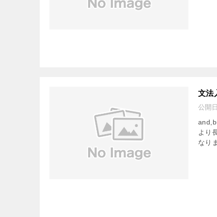
文法
公開
and
より
なり