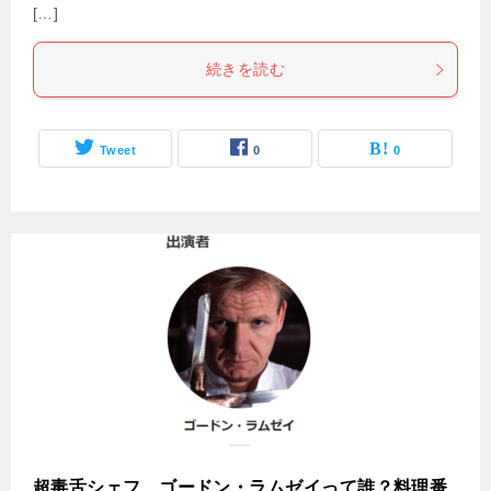
[…]
続きを読む
Tweet
0
0
超毒舌シェフ、ゴードン・ラムゼイって誰？料理番