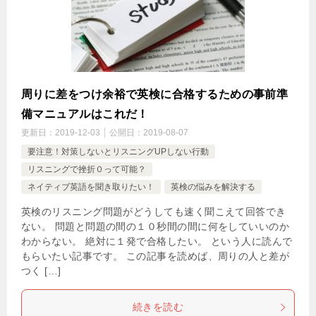
周りに差をつけ余裕で英検に合格するための事前準
備マニュアルはこれだ！
更新日：
2019-12-03
公開日：
2019-08-07
要注意！対策しないとリスニングUPしない行動
リスニングで挫折０って可能？
ネイティブ英語を聞き取りたい！
英検の悩みを解決する
英検のリスニング問題がどうしても速く聞こえて回答でき
ない。 問題と問題の間の１０秒間の間に何をしていいのか
わからない。 絶対に１発で合格したい。 という人に読んで
もらいたい記事です。 この記事を読めば、周りの人と差が
つく […]
続きを読む