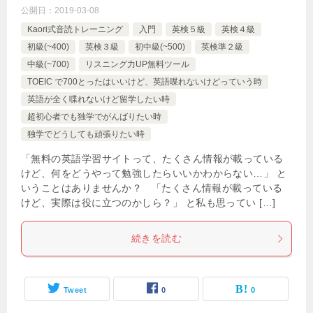
公開日：
2019-03-08
Kaori式音読トレーニング
入門
英検５級
英検４級
初級(~400)
英検３級
初中級(~500)
英検準２級
中級(~700)
リスニング力UP無料ツール
TOEIC で700とったはいいけど、英語喋れないけどっていう時
英語が全く喋れないけど留学したい時
超初心者でも独学でがんばりたい時
独学でどうしても頑張りたい時
「無料の英語学習サイトって、たくさん情報が載っている
けど、何をどうやって勉強したらいいかわからない…」 と
いうことはありませんか？ 「たくさん情報が載っている
けど、実際は役に立つのかしら？」 と私も思ってい […]
続きを読む
Tweet
0
0