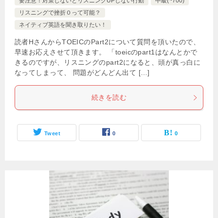
要注意！対策しないとリスニングUPしない行動
中級(~700)
リスニングで挫折０って可能？
ネイティブ英語を聞き取りたい！
読者HさんからTOEICのPart2について質問を頂いたので、
早速お応えさせて頂きます。 「toeicのpart1はなんとかで
きるのですが、リスニングのpart2になると、頭が真っ白に
なってしまって、 問題がどんどん出て […]
続きを読む
Tweet
0
0