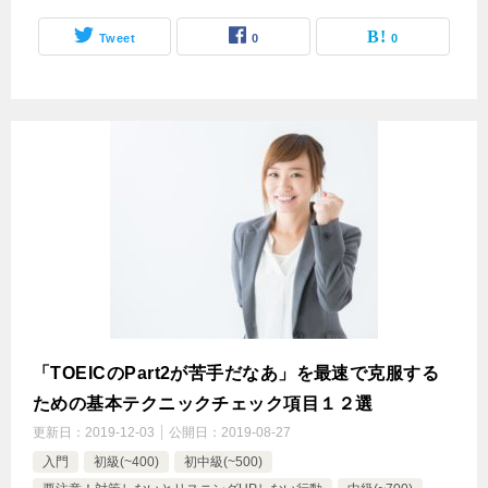
Tweet
0
0
「TOEICのPart2が苦手だなあ」を最速で克服する
ための基本テクニックチェック項目１２選
更新日：
2019-12-03
公開日：
2019-08-27
入門
初級(~400)
初中級(~500)