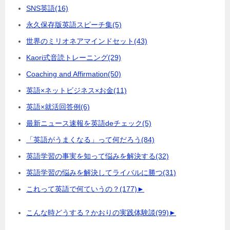
SNS英語
(16)
永久保存版英語スピーチ集
(5)
世界のミリオネアマインドセット
(43)
Kaori式音読トレーニング
(29)
Coaching and Affirmation
(50)
英語×ネットビジネス×お金
(11)
英語×就活回答例
(6)
最新ニュース速報を英語deチェック
(5)
「英語がうまくなる」って何だろう
(84)
英語学習の事実を知って悩みを解決する
(32)
英語学習の悩みを解決してライバルに勝つ
(31)
これって英語で何ていうの？
(177)
►
こんな時どうする？かおりの実践体験談
(99)
►