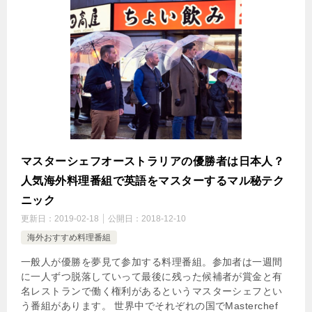
マスターシェフオーストラリアの優勝者は日本人？
人気海外料理番組で英語をマスターするマル秘テク
ニック
更新日：
2019-02-18
公開日：
2018-12-10
海外おすすめ料理番組
一般人が優勝を夢見て参加する料理番組。参加者は一週間
に一人ずつ脱落していって最後に残った候補者が賞金と有
名レストランで働く権利があるというマスターシェフとい
う番組があります。 世界中でそれぞれの国でMasterchef