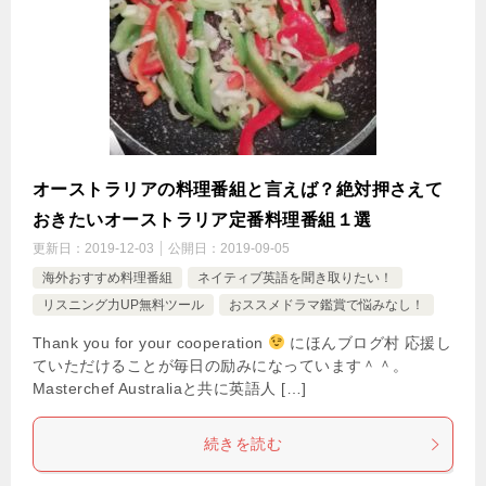
オーストラリアの料理番組と言えば？絶対押さえて
おきたいオーストラリア定番料理番組１選
更新日：
2019-12-03
公開日：
2019-09-05
海外おすすめ料理番組
ネイティブ英語を聞き取りたい！
リスニング力UP無料ツール
おススメドラマ鑑賞で悩みなし！
Thank you for your cooperation
にほんブログ村 応援し
ていただけることが毎日の励みになっています＾＾。
Masterchef Australiaと共に英語人 […]
続きを読む