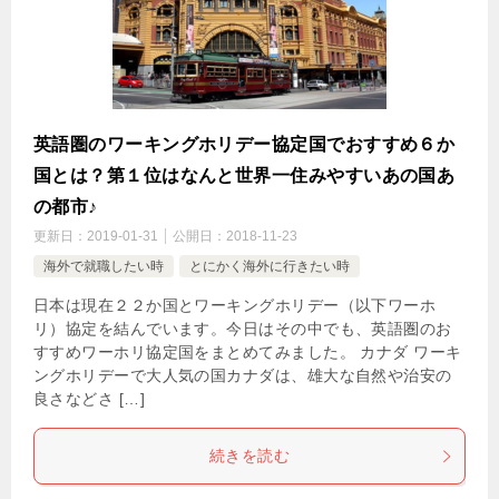
英語圏のワーキングホリデー協定国でおすすめ６か
国とは？第１位はなんと世界一住みやすいあの国あ
の都市♪
更新日：
2019-01-31
公開日：
2018-11-23
海外で就職したい時
とにかく海外に行きたい時
日本は現在２２か国とワーキングホリデー（以下ワーホ
リ）協定を結んでいます。今日はその中でも、英語圏のお
すすめワーホリ協定国をまとめてみました。 カナダ ワーキ
ングホリデーで大人気の国カナダは、雄大な自然や治安の
良さなどさ […]
続きを読む