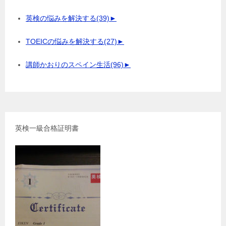
英検の悩みを解決する
(39)
►
TOEICの悩みを解決する
(27)
►
講師かおりのスペイン生活
(96)
►
英検一級合格証明書