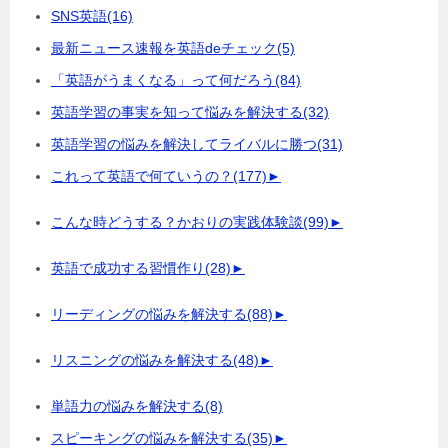
SNS英語
(16)
最新ニュース速報を英語deチェック
(5)
「英語がうまくなる」って何だろう
(84)
英語学習の事実を知って悩みを解決する
(32)
英語学習の悩みを解決してライバルに勝つ
(31)
これって英語で何ていうの？
(177)
►
こんな時どうする？かおりの実践体験談
(99)
►
英語で成功する習慣作り
(28)
►
リーディングの悩みを解決する
(88)
►
リスニングの悩みを解決する
(48)
►
単語力の悩みを解決する
(8)
スピーキングの悩みを解決する
(35)
►