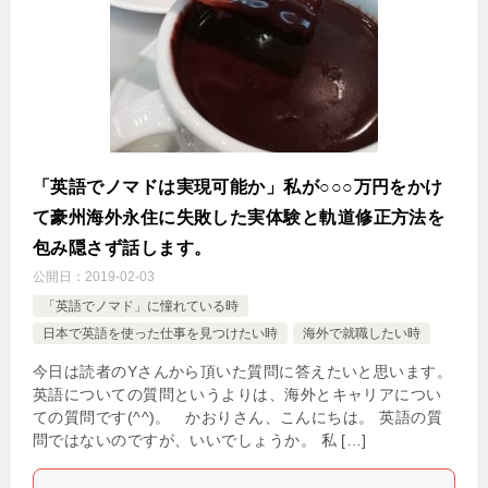
「英語でノマドは実現可能か」私が○○○万円をかけ
て豪州海外永住に失敗した実体験と軌道修正方法を
包み隠さず話します。
公開日：
2019-02-03
「英語でノマド」に憧れている時
日本で英語を使った仕事を見つけたい時
海外で就職したい時
今日は読者のYさんから頂いた質問に答えたいと思います。
英語についての質問というよりは、海外とキャリアについ
ての質問です(^^)。 かおりさん、こんにちは。 英語の質
問ではないのですが、いいでしょうか。 私 […]