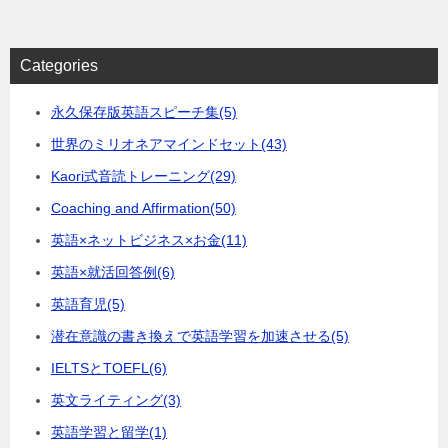
Categories
永久保存版英語スピーチ集
(5)
世界のミリオネアマインドセット
(43)
Kaori式音読トレーニング
(29)
Coaching and Affirmation
(50)
英語×ネットビジネス×お金
(11)
英語×就活回答例
(6)
英語育児
(5)
潜在意識の書き換えで英語学習を加速させる
(5)
IELTSとTOEFL
(6)
英文ライティング
(3)
英語学習と留学
(1)