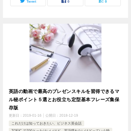
Tweet
0
0
英語の動画で最高のプレゼンスキルを習得できるマ
ル秘ポイント５選とお役立ち定型基本フレーズ集保
存版
更新日：
2019-01-16
公開日：
2018-12-19
これだけは知っておきたい、ビジネス英会話
TOEIC で700とったはいいけど、英語喋れないけどっていう時