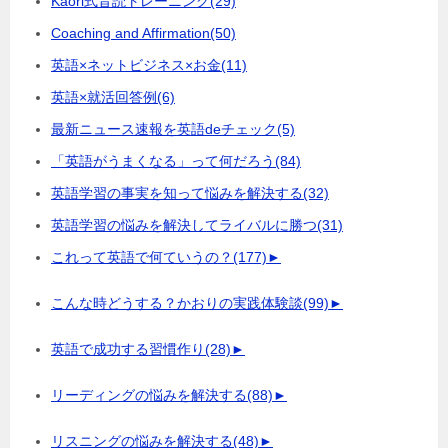
Kaori式音読トレーニング
(29)
Coaching and Affirmation
(50)
英語×ネットビジネス×お金
(11)
英語×就活回答例
(6)
最新ニュース速報を英語deチェック
(5)
「英語がうまくなる」って何だろう
(84)
英語学習の事実を知って悩みを解決する
(32)
英語学習の悩みを解決してライバルに勝つ
(31)
これって英語で何ていうの？
(177)
►
こんな時どうする？かおりの実践体験談
(99)
►
英語で成功する習慣作り
(28)
►
リーディングの悩みを解決する
(88)
►
リスニングの悩みを解決する
(48)
►