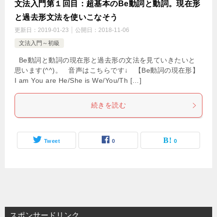
文法入門第１回目：超基本のBe動詞と動詞。現在形
と過去形文法を使いこなそう
更新日：
2019-01-23
公開日：
2018-11-06
文法入門～初級
Be動詞と動詞の現在形と過去形の文法を見ていきたいと
思います(^^)。 音声はこちらです↓ 【Be動詞の現在形】
I am You are He/She is We/You/Th […]
続きを読む
Tweet
0
0
スポンサードリンク