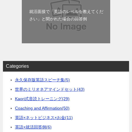
就活面接で「英語のレベルを教えてくだ
さい」と聞かれた場合の回答例
Categories
永久保存版英語スピーチ集
(5)
世界のミリオネアマインドセット
(43)
Kaori式音読トレーニング
(29)
Coaching and Affirmation
(50)
英語×ネットビジネス×お金
(11)
英語×就活回答例
(6)