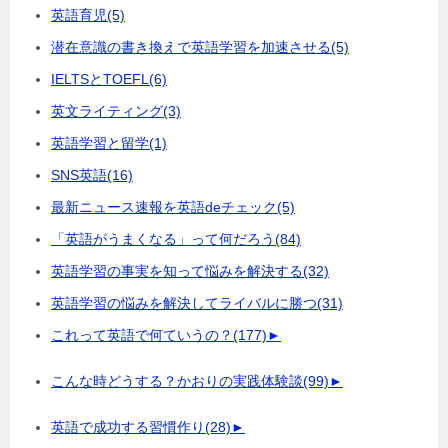
英語育児
(5)
潜在意識の書き換えで英語学習を加速させる
(5)
IELTSとTOEFL
(6)
英文ライティング
(3)
英語学習と留学
(1)
SNS英語
(16)
最新ニュース速報を英語deチェック
(5)
「英語がうまくなる」って何だろう
(84)
英語学習の事実を知って悩みを解決する
(32)
英語学習の悩みを解決してライバルに勝つ
(31)
これって英語で何ていうの？
(177)
►
こんな時どうする？かおりの実践体験談
(99)
►
英語で成功する習慣作り
(28)
►