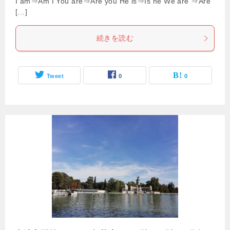
I am⇒Am I You are⇒Are you He is⇒Is he We are ⇒Are
[…]
続きを読む
Tweet
0
0