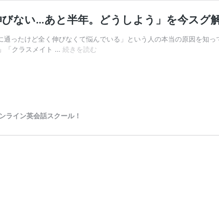
伸びない…あと半年。どうしよう」を今スグ
に通ったけど全く伸びなくて悩んでいる」という人の本当の原因を知っ
よ
」「クラスメイト …
続きを読む
い
人
生
を
送
る
”オンライン英会話スクール！
た
め
に
「海
外
語
学
学
校
で