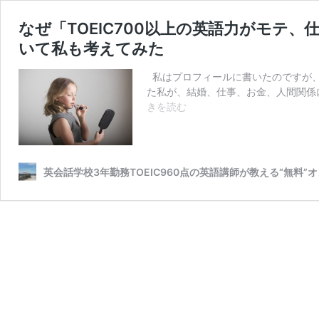
なぜ「TOEIC700以上の英語力がモテ
いて私も考えてみた
私はプロフィールに書いたのですが、
た私が、結婚、仕事、お金、人間関係
な
きを読む
ぜ
「TOEIC700
以
上
英会話学校3年勤務TOEIC960点の英語講師が教える“無料
の
英
語
力
が
モ
テ、
仕
事、
健